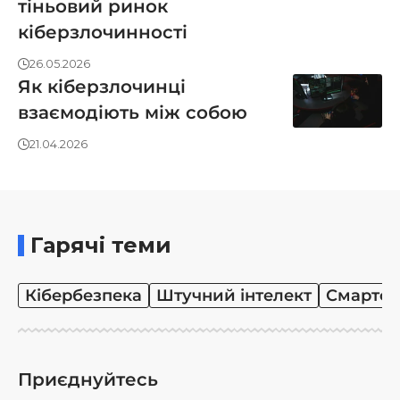
тіньовий ринок
кіберзлочинності
26.05.2026
Як кіберзлочинці
взаємодіють між собою
21.04.2026
Гарячі теми
Кібербезпека
Штучний інтелект
Смартф
Приєднуйтесь