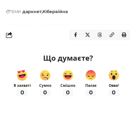
даркнет
Кібервійна
ТЕМИ:
Що думаєте?
В захваті
Сумно
Смішно
Палає
Овва!
0
0
0
0
0