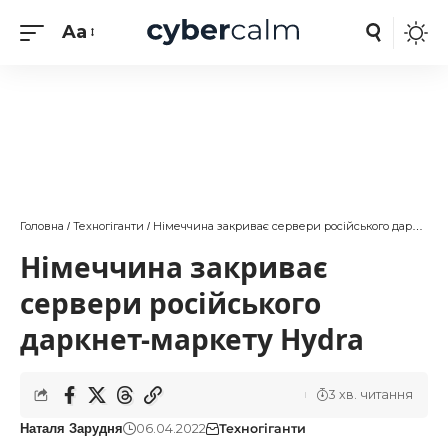
Aa
Головна
Техногіганти
Німеччина закриває сервери російського даркнет-маркету Hydra
/
/
Німеччина закриває
сервери російського
даркнет-маркету Hydra
3 хв. читання
06.04.2022
Техногіганти
Наталя Зарудня