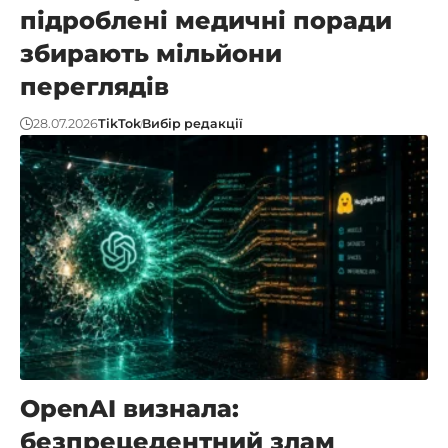
підроблені медичні поради
збирають мільйони
переглядів
28.07.2026
TikTok
Вибір редакції
OpenAI визнала:
безпрецедентний злам