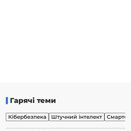
Гарячі теми
Кібербезпека
Штучний інтелект
Смартф