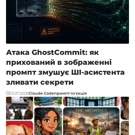
Атака GhostCommit: як
прихований в зображенні
промпт змушує ШІ-асистента
зливати секрети
13.07.2026
Claude Code
промпт-ін'єкція