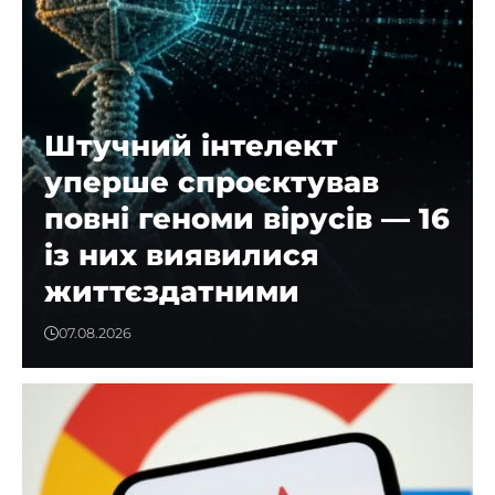
Штучний інтелект
уперше спроєктував
повні геноми вірусів — 16
із них виявилися
життєздатними
07.08.2026