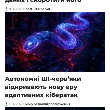
21.07.2026
ChatGPT
OpenAI
Автономні ШІ-червʼяки
відкривають нову еру
адаптивних кібератак
15.07.2026
Вибір редакції
дослідження