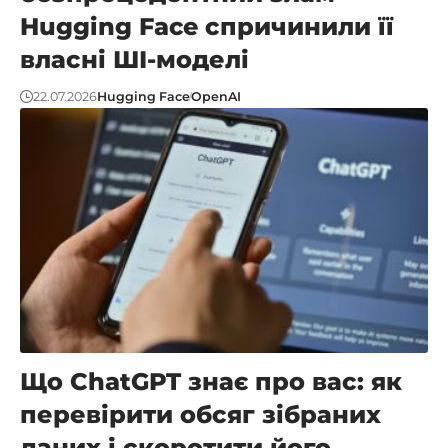
Hugging Face спричинили її
власні ШІ-моделі
22.07.2026
Hugging Face
OpenAI
Що ChatGPT знає про вас: як
перевірити обсяг зібраних
даних і скоротити його