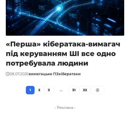
«Перша» кібератака-вимагач
під керуванням ШІ все одно
потребувала людини
08.07.2026
вимагацьке ПЗ
кібератаки
1
2
3
…
31
32
- Реклама -