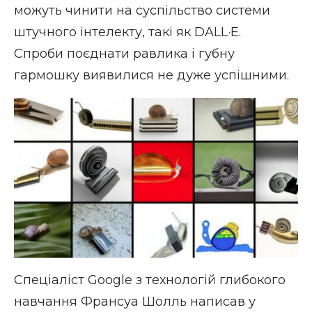
можуть чинити на суспільство системи
штучного інтелекту, такі як DALL·E.
Спроби поєднати равлика і губну
гармошку виявилися не дуже успішними.
Спеціаліст Google з технологій глибокого
навчання Франсуа Шолль написав у