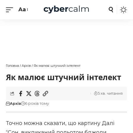
Aa
Головна
Архів
Як малює штучний інтелект
/
/
Як малює штучний інтелект
5 хв. читання
Архів
6 років тому
Точно можна сказати, що картину Далі
“Сон, викликаний польотом бджоли