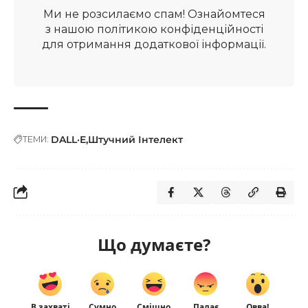
Ми не розсилаємо спам! Ознайомтеся
з нашою
політикою конфіденційності
для отримання додаткової інформації.
DALL·E
Штучний Інтелект
ТЕМИ:
Що думаєте?
В захваті
Сумно
Смішно
Палає
Овва!