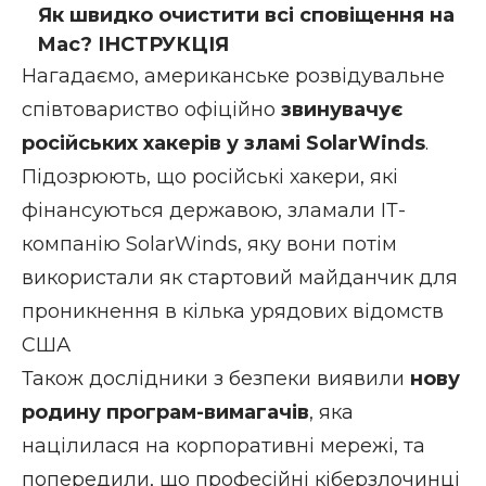
Як швидко очистити всі сповіщення на
Mac? ІНСТРУКЦІЯ
Нагадаємо, американське розвідувальне
співтовариство офіційно
звинувачує
російських хакерів у зламі SolarWinds
.
Підозрюють, що російські хакери, які
фінансуються державою, зламали ІТ-
компанію SolarWinds, яку вони потім
використали як стартовий майданчик для
проникнення в кілька урядових відомств
США
Також дослідники з безпеки виявили
нову
родину програм-вимагачів
, яка
націлилася на корпоративні мережі, та
попередили, що професійні кіберзлочинці