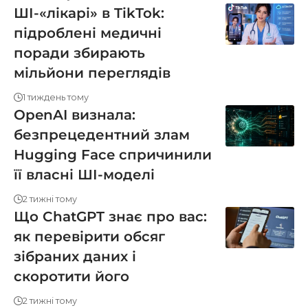
ШІ-«лікарі» в TikTok:
підроблені медичні
поради збирають
мільйони переглядів
1 тиждень тому
OpenAI визнала:
безпрецедентний злам
Hugging Face спричинили
її власні ШІ-моделі
2 тижні тому
Що ChatGPT знає про вас:
як перевірити обсяг
зібраних даних і
скоротити його
2 тижні тому