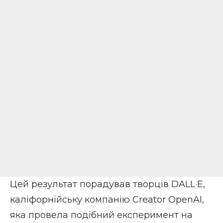
Цей результат порадував творців DALL·E,
каліфорнійську компанію Creator OpenAI,
яка провела подібний експеримент на