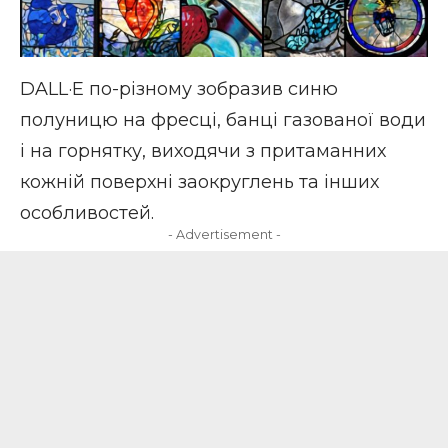
DALL·E по-різному зобразив синю
полуницю на фресці, банці газованої води
і на горнятку, виходячи з притаманних
кожній поверхні заокруглень та інших
особливостей.
- Advertisement -