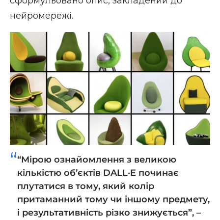
сформульовано опис, закладений до
нейромережі.
“Мірою ознайомлення з великою
кількістю об’єктів DALL·E починає
плутатися в тому, який колір
притаманний тому чи іншому предмету,
і результативність різко знижується”, –