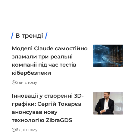
В тренді
Моделі Claude самостійно
зламали три реальні
компанії під час тестів
кібербезпеки
5 днів тому
Інновації у створенні 3D-
графіки: Сергій Токарєв
анонсував нову
технологію ZibraGDS
6 днів тому