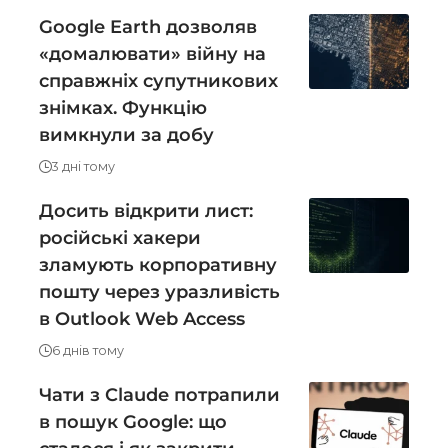
Google Earth дозволяв
«домалювати» війну на
справжніх супутникових
знімках. Функцію
вимкнули за добу
3 дні тому
Досить відкрити лист:
російські хакери
зламують корпоративну
пошту через уразливість
в Outlook Web Access
6 днів тому
Чати з Claude потрапили
в пошук Google: що