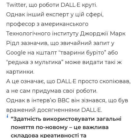
Twitter, що роботи DALL·E круті.
Однак інший експерт у цій сфері,
професор з американського
Технологічного інституту Джорджії Марк
Рідл зазначив, що звичайний запит у
Google на кшталт “тварини буріто” або
“редька з мультика” може видати такі ж
картинки.
А це означає, що DALL·E просто скопіював,
а не сам придумав свої роботи.
Однак в інтерв’ю ВВС він зізнався, що був
вражений досягненнями DALL·E.
“Здатність використовувати загальні
поняття по-новому – це важлива
складова креативності та