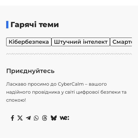
Гарячі теми
Кібербезпека
Штучний інтелект
Смартф
Приєднуйтесь
Ласкаво просимо до CyberCalm – вашого
надійного провідника у світі цифрової безпеки та
спокою!