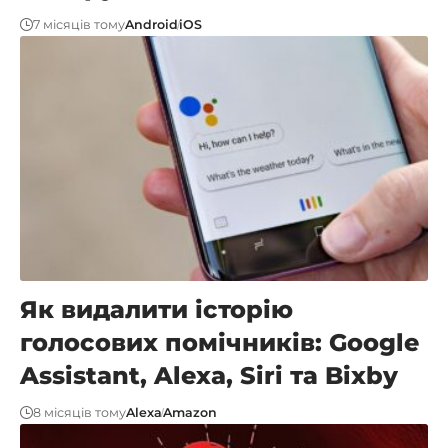
7 місяців тому
Android
iOS
Як видалити історію
голосових помічників: Google
Assistant, Alexa, Siri та Bixby
8 місяців тому
Alexa
Amazon