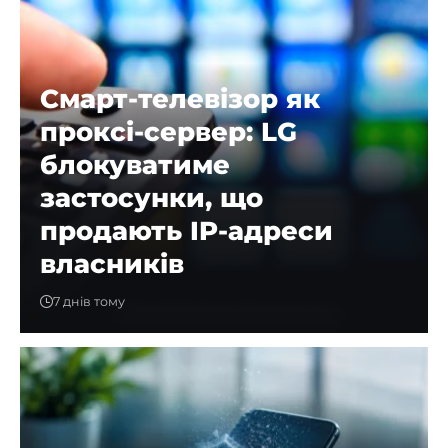
Смарт-телевізор як
проксі-сервер: LG
блокуватиме
застосунки, що
продають IP-адреси
власників
7 днів тому