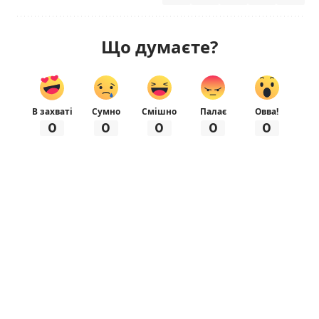
Що думаєте?
В захваті
Сумно
Смішно
Палає
Овва!
0
0
0
0
0