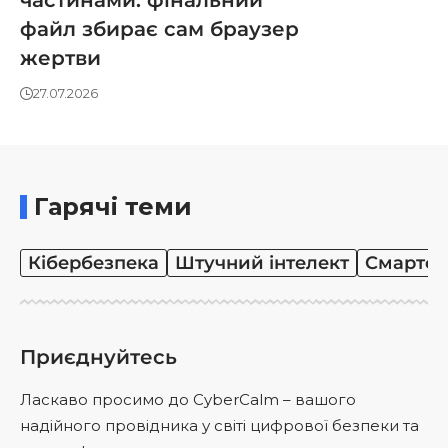
частинами: фінальний
файл збирає сам браузер
жертви
27.07.2026
Гарячі теми
Кібербезпека
Штучний інтелект
Смартф
Приєднуйтесь
Ласкаво просимо до CyberCalm – вашого
надійного провідника у світі цифрової безпеки та