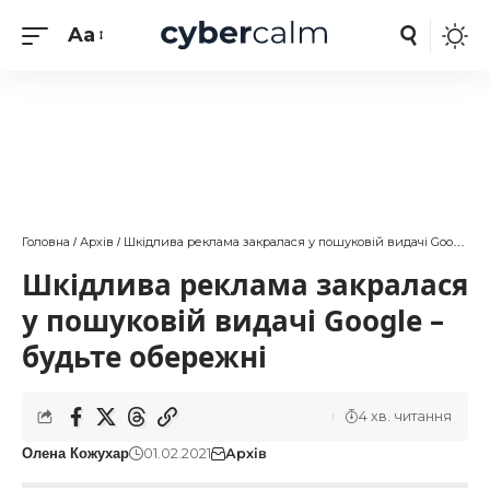
Aa
Головна
Архів
Шкідлива реклама закралася у пошуковій видачі Google – будьте обережні
/
/
Шкідлива реклама закралася
у пошуковій видачі Google –
будьте обережні
4 хв. читання
01.02.2021
Архів
Олена Кожухар