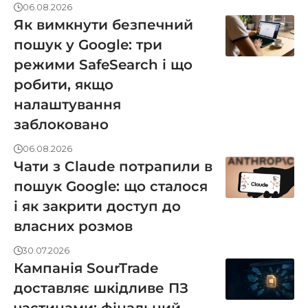
06.08.2026
Як вимкнути безпечний
пошук у Google: три
режими SafeSearch і що
робити, якщо
налаштування
заблоковано
06.08.2026
Чати з Claude потрапили в
пошук Google: що сталося
і як закрити доступ до
власних розмов
30.07.2026
Кампанія SourTrade
доставляє шкідливе ПЗ