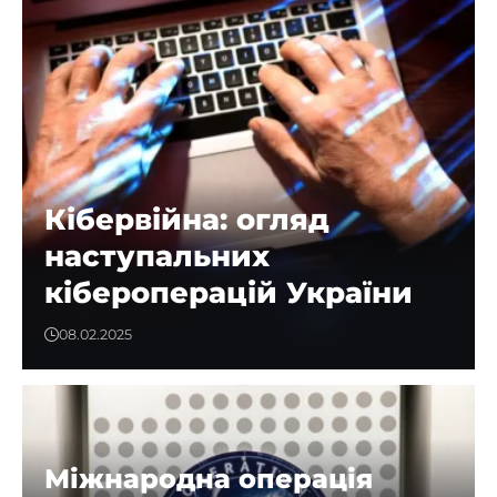
Кібервійна: огляд
наступальних
кібероперацій України
08.02.2025
Міжнародна операція