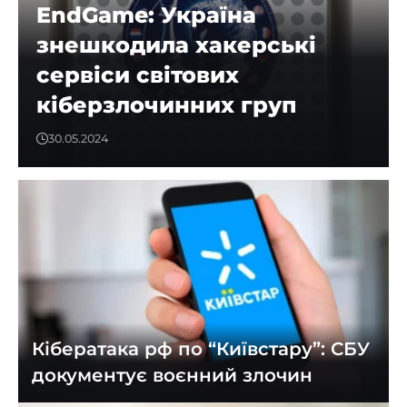
EndGame: Україна
знешкодила хакерські
сервіси світових
кіберзлочинних груп
30.05.2024
Кібератака рф по “Київстару”: СБУ
документує воєнний злочин