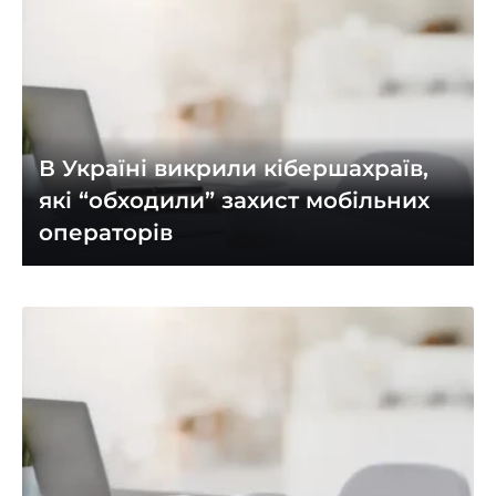
В Україні викрили кібершахраїв,
які “обходили” захист мобільних
операторів