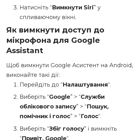
Натисніть “
Вимкнути Siri
” у
спливаючому вікні.
Як вимкнути доступ до
мікрофона для Google
Assistant
Щоб вимкнути Google Асистент на Android,
виконайте такі дії:
Перейдіть до “
Налаштування
“.
Виберіть “
Google
” > “
Служби
облікового запису
” > “
Пошук,
помічник і голос
” > “
Голос
“.
Виберіть “
Збіг голосу
” і вимкніть
“
Привіт, Google
“.