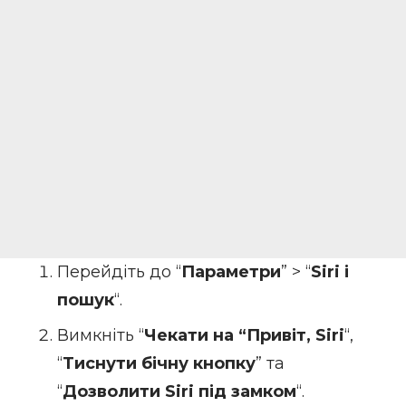
Перейдіть до “
Параметри
” > “
Siri і
пошук
“.
Вимкніть “
Чекати на “Привіт, Siri
“,
“
Тиснути бічну кнопку
” та
“
Дозволити Siri під замком
“.