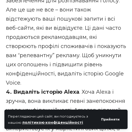
забезпечення для розпізнавання голосу.
Але це ще не все – вони також
відстежують ваші пошукові запити і всі
веб-сайти, які ви відвідуєте. Ці дані часто
продаються рекламодавцям, які
створюють профілі споживачів і показують
вам “релевантну” рекламу. Щоб уникнути
цих оголошень і підвищити рівень
конфіденційності, видаліть історію Google
Voice.
4. Видаліть історію Alexa
. Хоча Alexa і
зручна, вона викликає певні занепокоєння
щодо конфіденційності. Amazon відомий
Переглядаючи цей сайт, ви погоджуєтесь з
тим, що збирає записи Alexa і
Прийняти
нашою
політикою конфіденційності
використовує їх у маркетингових цілях, а