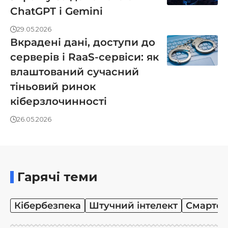
ChatGPT і Gemini
29.05.2026
Вкрадені дані, доступи до
серверів і RaaS-сервіси: як
влаштований сучасний
тіньовий ринок
кіберзлочинності
26.05.2026
Гарячі теми
Кібербезпека
Штучний інтелект
Смартф