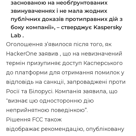
заснованою на необґрунтованих
звинуваченнях і не мала жодних
публічних доказів протиправних дій з
боку компанії», –
стверджує Kaspersky
Lab
.
Оголошення з’явилося після того, як
HackerOne
заявив
, що на
невизначений
термін призупиняє
доступ Касперського
до платформи для отримання помилок у
відповідь на санкції, запроваджені проти
Росії та Білорусі. Компанія заявила, що
“визнає цю односторонню дію
неприйнятною поведінкою”.
Рішення FCC також
відображає рекомендацію, опубліковану