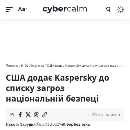
Aa
Головна
Кібербезпека
США додає Kaspersky до списку загроз національній безпеці
/
/
США додає Kaspersky до
списку загроз
національній безпеці
2 хв. читання
26.03.2022
Кібербезпека
Наталя Зарудня