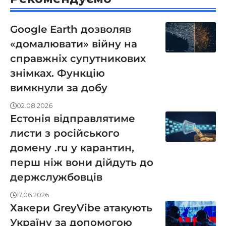
Google Earth дозволяв
«домалювати» війну на
справжніх супутникових
знімках. Функцію
вимкнули за добу
02.08.2026
Естонія відправлятиме
листи з російського
домену .ru у карантин,
перш ніж вони дійдуть до
держслужбовців
17.06.2026
Хакери GreyVibe атакують
Україну за допомогою