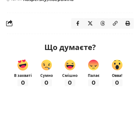
Що думаєте?
В захваті
Сумно
Смішно
Палає
Овва!
0
0
0
0
0