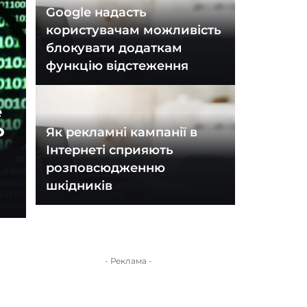
Google надасть
користувачам можливість
блокувати додаткам
функцію відстеження
е
о
Як рекламні кампанії в
Інтернеті сприяють
розповсюдженню
шкідників
- Реклама -