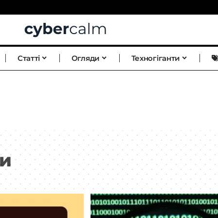
Статті
Огляди
Техногіганти
ми