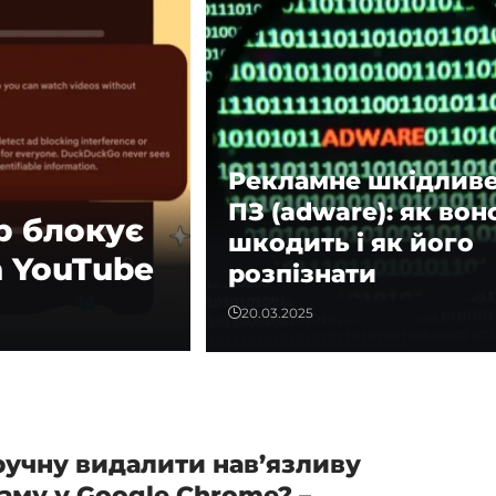
Рекламне шкідлив
ПЗ (adware): як вон
р блокує
шкодить і як його
а YouTube
розпізнати
20.03.2025
ручну видалити нав’язливу
аму у Google Chrome? –