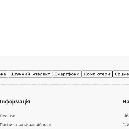
ека
Штучний інтелект
Смартфони
Комп'ютери
Соцме
Інформація
На
Про нас
Кі
Політика конфіденційності
Гай