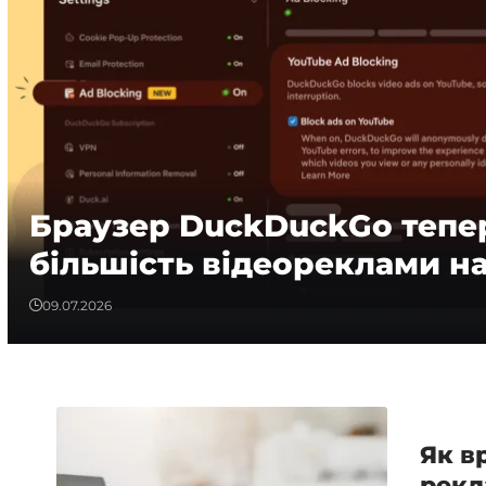
Браузер DuckDuckGo тепе
більшість відеореклами н
09.07.2026
Як в
рекл