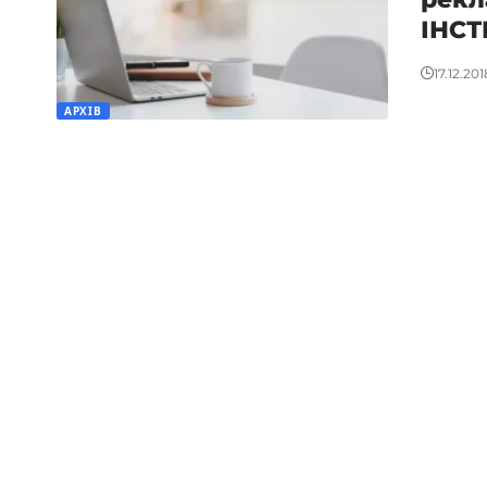
ІНСТ
17.12.201
АРХІВ