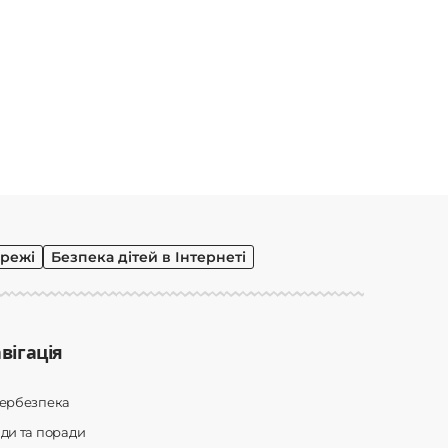
режі
Безпека дітей в Інтернеті
вігація
бербезпека
ди та поради