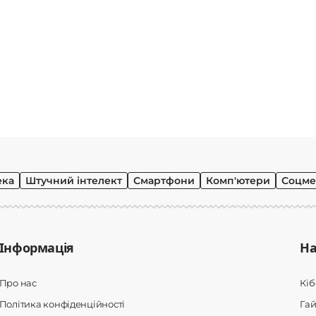
ека
Штучний інтелект
Смартфони
Комп'ютери
Соцме
Інформація
На
Про нас
Кі
Політика конфіденційності
Гай