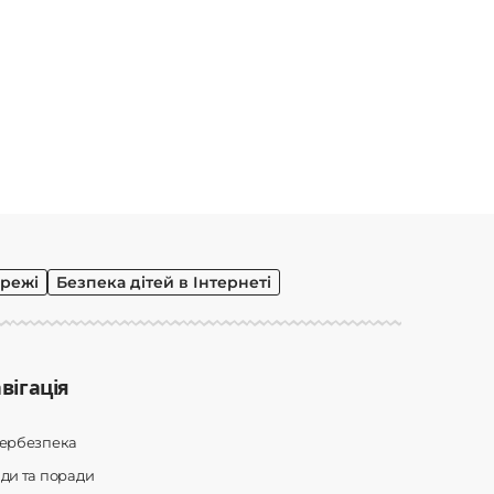
режі
Безпека дітей в Інтернеті
вігація
бербезпека
ди та поради