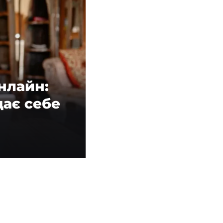
нлайн:
дає себе