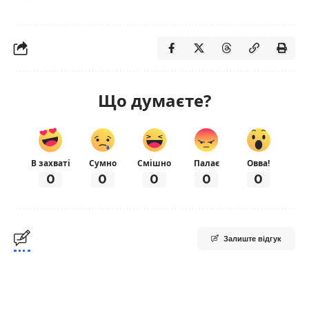
Що думаєте?
В захваті
Сумно
Смішно
Палає
Овва!
0
0
0
0
0
Залиште відгук