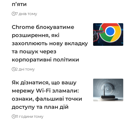
пʼяти
7 днів тому
Chrome блокуватиме
розширення, які
захоплюють нову вкладку
та пошук через
корпоративні політики
2 дні тому
Як дізнатися, що вашу
мережу Wi-Fi зламали:
ознаки, фальшиві точки
доступу та план дій
11 години тому