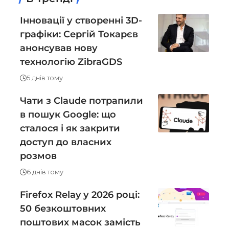
Інновації у створенні 3D-
графіки: Сергій Токарєв
анонсував нову
технологію ZibraGDS
5 днів тому
Чати з Claude потрапили
в пошук Google: що
сталося і як закрити
доступ до власних
розмов
6 днів тому
Firefox Relay у 2026 році:
50 безкоштовних
поштових масок замість