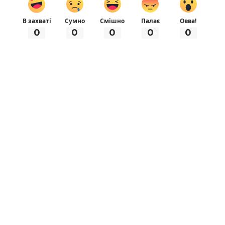
В захваті
Сумно
Смішно
Палає
Овва!
0
0
0
0
0