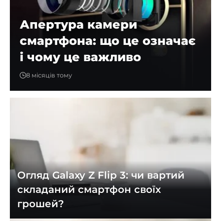
Апертура камери
смартфона: що це означає
і чому це важливо
8 місяців тому
Огляд Galaxy Z Flip 3: чи вартий
складаний смартфон своїх
грошей?