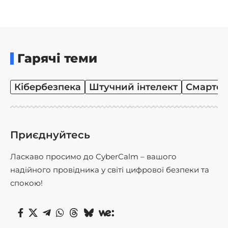
Гарячі теми
Кібербезпека
Штучний інтелект
Смартф
Приєднуйтесь
Ласкаво просимо до CyberCalm – вашого
надійного провідника у світі цифрової безпеки та
спокою!