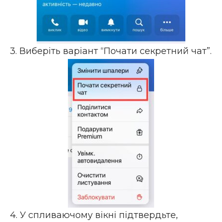
3. Виберіть варіант “Почати секретний чат”.
4. У спливаючому вікні підтвердьте,