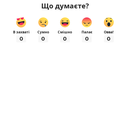
Що думаєте?
В захваті
Сумно
Смішно
Палає
Овва!
0
0
0
0
0