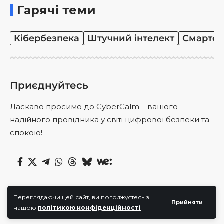
Гарячі теми
Кібербезпека
Штучний інтелект
Смартф
Приєднуйтесь
Ласкаво просимо до CyberCalm – вашого
надійного провідника у світі цифрової безпеки та
спокою!
Переглядаючи цей сайт, ви погоджуєтесь з
Інформація
Навігація
Прийняти
нашою
політикою конфіденційності