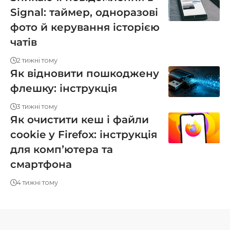
Signal: таймер, одноразові
фото й керування історією
чатів
2 тижні тому
Як відновити пошкоджену
флешку: інструкція
3 тижні тому
Як очистити кеш і файли
cookie у Firefox: інструкція
для компʼютера та
смартфона
4 тижні тому