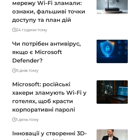
мережу Wi-Fi зламали:
ознаки, фальшиві точки
доступу та план дій
24 години тому
Чи потрібен антивірус,
якщо є Microsoft
Defender?
5 днів тому
Microsoft: російські
хакери зламують Wi-Fi у
готелях, щоб красти
корпоративні паролі
1 день тому
Інновації у створенні 3D-