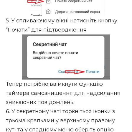
5. У спливаючому вікні натисніть кнопку
“Почати” для підтвердження.
Тепер потрібно ввімкнути функцію
таймера самознищення для надсилання
зникаючих повідомлень.
6. У секретному чаті торкніться іконки з
трьома крапками у верхньому правому
куті та у спадному меню оберіть опцію