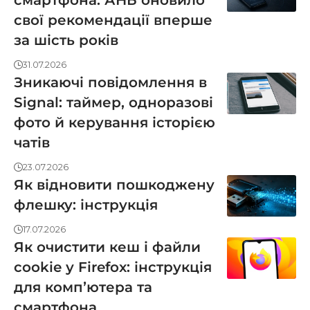
смартфона: АНБ оновило
свої рекомендації вперше
за шість років
31.07.2026
Зникаючі повідомлення в
Signal: таймер, одноразові
фото й керування історією
чатів
23.07.2026
Як відновити пошкоджену
флешку: інструкція
17.07.2026
Як очистити кеш і файли
cookie у Firefox: інструкція
для компʼютера та
смартфона