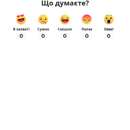
Що думаєте?
В захваті
Сумно
Смішно
Палає
Овва!
0
0
0
0
0