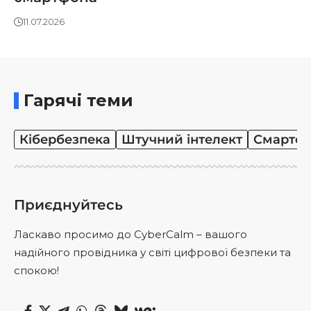
11.07.2026
Гарячі теми
Кібербезпека
Штучний інтелект
Смартф
Приєднуйтесь
Ласкаво просимо до CyberCalm – вашого
надійного провідника у світі цифрової безпеки та
спокою!