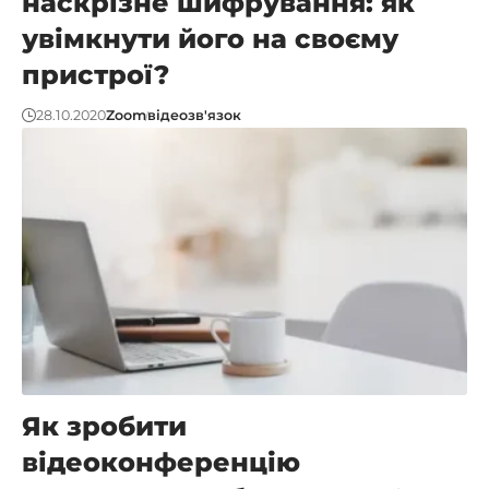
наскрізне шифрування: як
увімкнути його на своєму
пристрої?
28.10.2020
Zoom
відеозв'язок
Як зробити
відеоконференцію