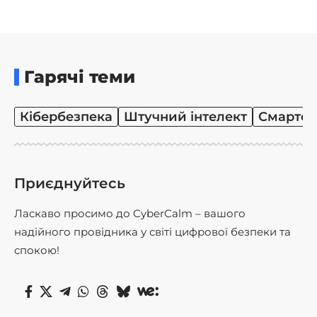
Гарячі теми
Кібербезпека
Штучний інтелект
Смартф
Приєднуйтесь
Ласкаво просимо до CyberCalm – вашого
надійного провідника у світі цифрової безпеки та
спокою!