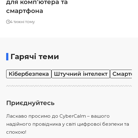
для компʼютера та
смартфона
4 тижні тому
Гарячі теми
Кібербезпека
Штучний інтелект
Смартф
Приєднуйтесь
Ласкаво просимо до CyberCalm – вашого
надійного провідника у світі цифрової безпеки та
спокою!