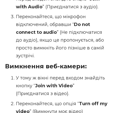
with Audio
” (Приєднатися з аудіо).
Переконайтеся, що мікрофон
відключений, обравши “
Do not
connect to audio
” (Не підключатися
до аудіо), якщо це пропонується, або
просто вимкніть його пізніше в самій
зустрічі.
Вимкнення веб-камери:
У тому ж вікні перед входом знайдіть
кнопку “
Join with Video
”
(Приєднатися з відео).
Переконайтеся, що опція “
Turn off my
video
” (Вимкнути моє відео)