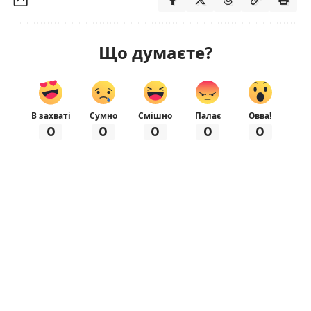
Що думаєте?
В захваті
Сумно
Смішно
Палає
Овва!
0
0
0
0
0