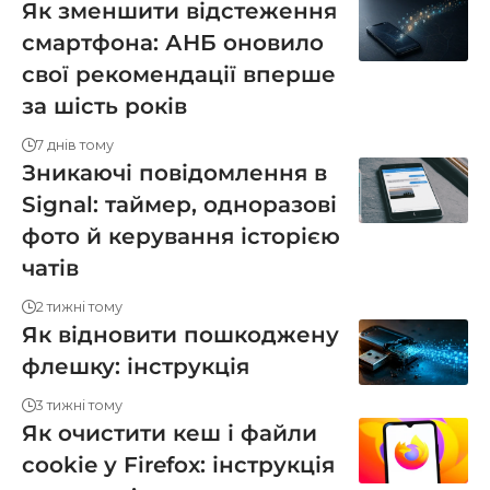
Як зменшити відстеження
смартфона: АНБ оновило
свої рекомендації вперше
за шість років
7 днів тому
Зникаючі повідомлення в
Signal: таймер, одноразові
фото й керування історією
чатів
2 тижні тому
Як відновити пошкоджену
флешку: інструкція
3 тижні тому
Як очистити кеш і файли
cookie у Firefox: інструкція