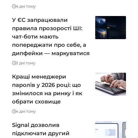
4 дні тому
У ЄС запрацювали
правила прозорості ШІ:
чат-боти мають
попереджати про себе, а
дипфейки — маркуватися
3 дні тому
Кращі менеджери
паролів у 2026 році: що
змінилося на ринку і як
обрати сховище
4 дні тому
Signal дозволив
підключати другий