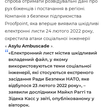
спроба отримати розвідувальні дані про
рух біженців і постачання в регіоні.
Компанія з безпеки підприємства
Proofpoint, яка вперше виявила шкідливі
електронні листи 24 лютого 2022 року,
охрестила атаки соціальної інженерії
«
Asylu Ambuscade
».
«Електронний лист містив шкідливий
вкладений файл, у якому
використовуються теми соціальної
інженерії, які стосуються екстреного
засідання Ради Безпеки НАТО, яке
відбулося 23 лютого 2022 року», –
заявили дослідники Майкл Раггі та
Зідека Касс
у
звіті, опублікованому у
вівторок.