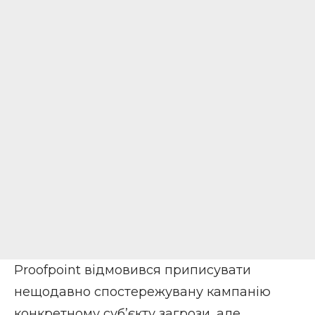
Proofpoint відмовився приписувати
нещодавно спостережувану кампанію
конкретному суб’єкту загрози, але