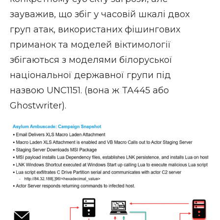
зауважив, що збіг у часовій шкалі двох
груп атак, використаних фішингових
приманок та моделей віктимології
збігаються з моделями білоруської
національної державної групи під
назвою
UNC1151.
(вона ж TA445 або
Ghostwriter).