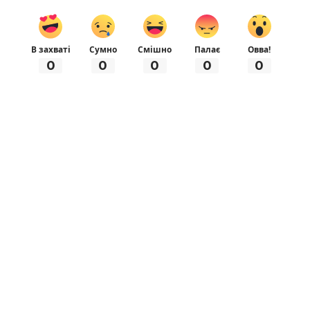
В захваті
Сумно
Смішно
Палає
Овва!
0
0
0
0
0