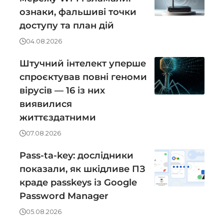
ознаки, фальшиві точки
доступу та план дій
04.08.2026
Штучний інтелект уперше
спроєктував повні геноми
вірусів — 16 із них
виявилися
життєздатними
07.08.2026
Pass-ta-key: дослідники
показали, як шкідливе ПЗ
краде passkeys із Google
Password Manager
05.08.2026