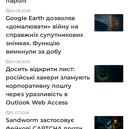
паролі
04.08.2026
Google Earth дозволяв
«домалювати» війну на
справжніх супутникових
знімках. Функцію
вимкнули за добу
02.08.2026
Досить відкрити лист:
російські хакери зламують
корпоративну пошту
через уразливість в
Outlook Web Access
30.07.2026
Sandworm застосовує
фейкові CAPTCHA проти