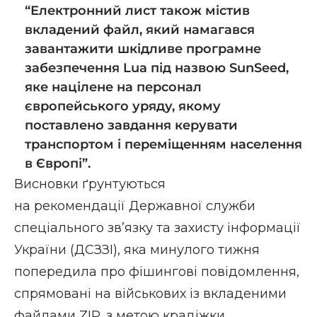
“Електронний лист також містив
вкладений файл, який намагався
завантажити шкідливе програмне
забезпечення Lua під назвою SunSeed,
яке націлене на персонал
європейського уряду, якому
поставлено завдання керувати
транспортом і переміщенням населення
в Європі”.
Висновки ґрунтуються
на
рекоме
н
дації
Державної служби
спеціального зв’язку та захисту інформації
України (ДСЗЗІ), яка минулого тижня
попередила про фішингові повідомлення,
спрямовані на військових із вкладеними
файлами ZIP, з метою крадіжки