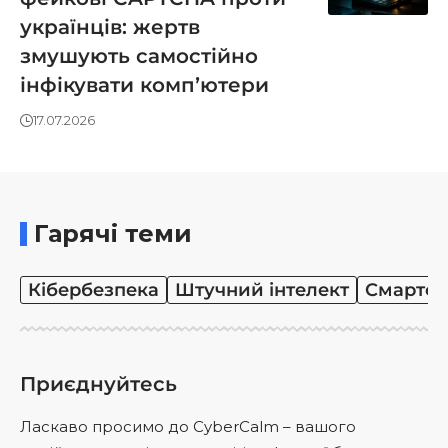
українців: жертв
змушують самостійно
інфікувати компʼютери
17.07.2026
Гарячі теми
Кібербезпека
Штучний інтелект
Смартф
Приєднуйтесь
Ласкаво просимо до CyberCalm – вашого