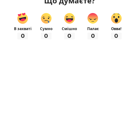
Що думаєте?
В захваті
Сумно
Смішно
Палає
Овва!
0
0
0
0
0