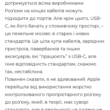
дотримується всіма виробниками.
Роз’єми на кінцях кабелів можуть
підходити до портів. Але крім цього, USB-
C, як його бачать у споживчому просторі, –
це пекельне місиво зі старих і нових
стандартів. Це ціла купа кабелів, зарядних
пристроїв, павербанків та інших
аксесуарів, які “працюють” з USB-C, але
їхня відповідність стандартам, скажімо
так, нестабільна.
Повинен сказати, я не здивований. Apple
перейшла від використання жорстко
контрольованого пропрієтарного роз’єму
до роз’єму, який, в теорії, має суворі
стандарти, але в реальності це далеко не