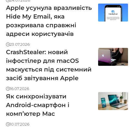
24.07.2026
Apple усунула вразливість
Hide My Email, яка
розкривала справжні
адреси користувачів
23.07.2026
CrashStealer: новий
інфостілер для macOS
маскується під системний
засіб звітування Apple
16.07.2026
Як синхронізувати
Android-смартфон і
компʼютер Mac
10.07.2026