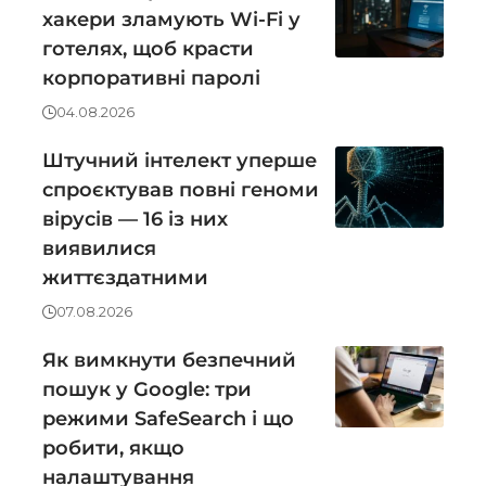
хакери зламують Wi-Fi у
готелях, щоб красти
корпоративні паролі
04.08.2026
Штучний інтелект уперше
спроєктував повні геноми
вірусів — 16 із них
виявилися
життєздатними
07.08.2026
Як вимкнути безпечний
пошук у Google: три
режими SafeSearch і що
робити, якщо
налаштування