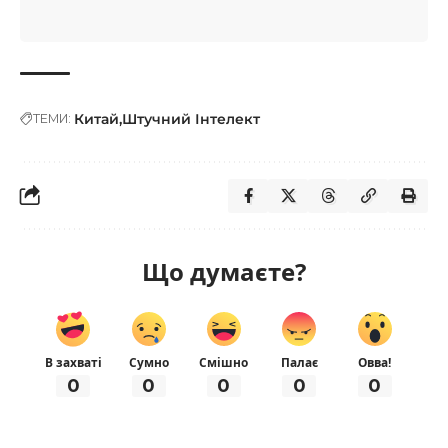
Китай
Штучний Інтелект
ТЕМИ:
Що думаєте?
В захваті
Сумно
Смішно
Палає
Овва!
0
0
0
0
0