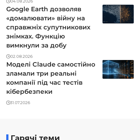
04.08.2026
Google Earth дозволяв
«домалювати» війну на
справжніх супутникових
знімках. Функцію
вимкнули за добу
02.08.2026
Моделі Claude самостійно
зламали три реальні
компанії під час тестів
кібербезпеки
31.07.2026
Гарячі теми