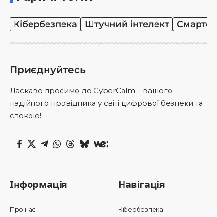
Кібербезпека
Штучний інтелект
Смартф
Приєднуйтесь
Ласкаво просимо до CyberCalm – вашого
надійного провідника у світі цифрової безпеки та
спокою!
Інформація
Навігація
Про нас
Кібербезпека