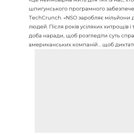
шпигунського програмного забезпече
TechCrunch. «NSO заробляє мільйони 
людей. Після років усіляких хитрощів 
доба наради, щоб розгледіти суть спра
американських компаній… щоб диктато