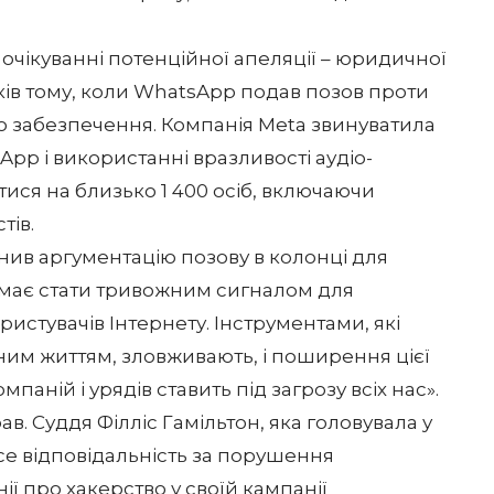
очікуванні потенційної апеляції – юридичної
ків тому, коли WhatsApp подав позов проти
 забезпечення. Компанія Meta звинуватила
App і використанні вразливості аудіо-
итися на близько 1 400 осіб, включаючи
тів.
снив аргументацію позову в колонці для
це має стати тривожним сигналом для
ористувачів Інтернету. Інструментами, які
им життям, зловживають, і поширення цієї
мпаній і урядів ставить під загрозу всіх нас».
рав
. Суддя Філліс Гамільтон, яка головувала у
се відповідальність за порушення
ії про хакерство у своїй кампанії