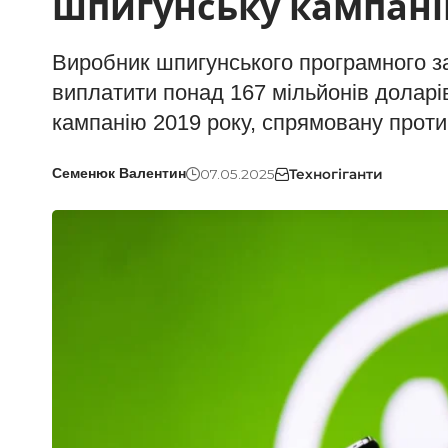
шпигунську кампан
Виробник шпигунського програмного 
виплатити понад 167 мільйонів долар
кампанію 2019 року, спрямовану проти
07.05.2025
Техногіганти
Семенюк Валентин