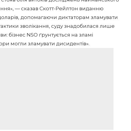
ння», — сказав Скотт-Рейлтон виданню
доларів, допомагаючи диктаторам зламувати
і тактики зволікання, суду знадобилася лише
ви: бізнес NSO ґрунтується на зламі
ри могли зламувати дисидентів».