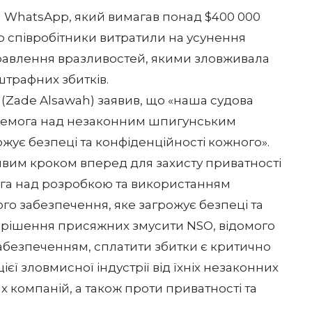
 WhatsApp, який вимагав понад $400 000
го співробітники витратили на усунення
иправлення вразливостей, якими зловживала
штрафних збитків.
(Zade Alsawah) заявив, що «наша судова
еремога над незаконним шпигунським
ує безпеці та конфіденційності кожного».
ивим кроком вперед для захисту приватності
ога над розробкою та використанням
о забезпечення, яке загрожує безпеці та
і рішення присяжних змусити NSO,
відомого
абезпеченням
, сплатити збитки є критично
ї зловмисної індустрії від їхніх незаконних
 компаній, а також проти приватності та