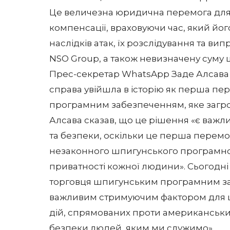
Це величезна юридична перемога для
компенсації, враховуючи час, який йо
наслідків атак, їх розслідування та в
NSO Group, а також невизначену суму 
Прес-секретар WhatsApp Заде Алсава 
справа увійшла в історію як перша п
програмним забезпеченням, яке загрож
Алсава сказав, що це рішення «є важл
та безпеки, оскільки це перша перем
незаконного шпигунського програмног
приватності кожної людини». Сьогодн
торговця шпигунським програмним з
важливим стримуючим фактором для ціє
дій, спрямованих проти американських
безпеки людей, яким ми служимо».