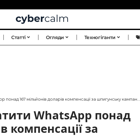
Статті
Огляди
Техногіганти
 понад 167 мільйонів доларів компенсації за шпигунську кампанію
атити WhatsApp понад
в компенсації за