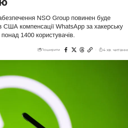
ію
забезпечення NSO Group повинен буде
ів США компенсації WhatsApp за хакерську
 понад 1400 користувачів.
4 хв. читанн
Поширити