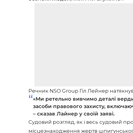
Речник NSO Group Гіл Лейнер натякну
«Ми ретельно вивчимо деталі верди
засоби правового захисту, включаю
– сказав Лайнер у своїй заяві.
Судовий розгляд, як і весь судовий про
місцезнаходження жертв шпигунської к