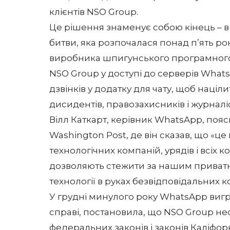
клієнтів NSO Group.
Це рішення знаменує собою кінець – в 
битви, яка розпочалася понад п’ять ро
виробника шпигунського програмного
NSO Group у доступі до серверів Whats
дзвінків у додатку для чату, щоб націл
дисидентів, правозахисників і журналіс
Вілл Каткарт, керівник WhatsApp, поя
Washington Post
, де він сказав, що «
технологічних компаній, урядів і всіх к
дозволяють стежити за нашим приватн
технології в руках безвідповідальних ко
У грудні минулого року
WhatsApp виг
справі, постановила, що NSO Group не
федеральних законів і законів Каліфорн