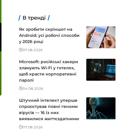
В тренді
Як зробити скріншот на
Android: усі робочі способи
у 2026 році
07.08.2026
Microsoft: російські хакери
зламують Wi-Fi у готелях,
щоб красти корпоративні
паролі
04.08.2026
Штучний інтелект уперше
спроєктував повні геноми
вірусів — 16 із них
виявилися життєздатними
07.08.2026