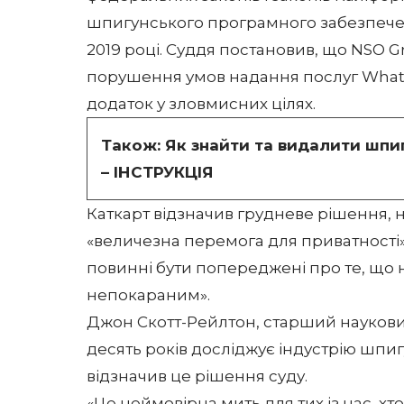
шпигунського програмного забезпечен
2019 році. Суддя постановив, що NSO G
порушення умов надання послуг Whats
додаток у зловмисних цілях.
Також:
Як знайти та видалити шпи
– ІНСТРУКЦІЯ
Каткарт відзначив грудневе рішення,
«величезна перемога для приватності»,
повинні бути попереджені про те, що
непокараним».
Джон Скотт-Рейлтон, старший науковий 
десять років досліджує індустрію шп
відзначив це рішення суду.
«Це неймовірна мить для тих із нас, х