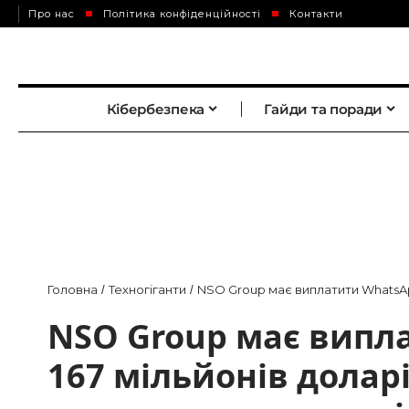
Про нас
Політика конфіденційності
Контакти
Кібербезпека
Гайди та поради
Головна
Техногіганти
NSO Group має виплатити WhatsApp
/
/
NSO Group має випл
167 мільйонів доларі