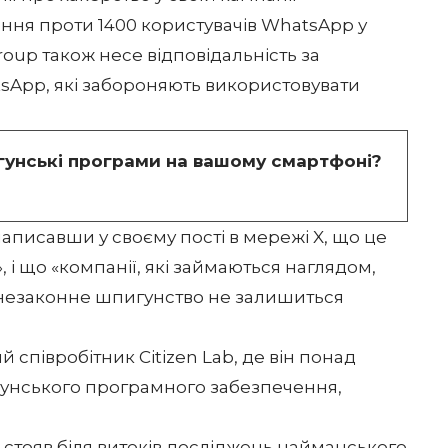
ня проти 1400 користувачів WhatsApp у
roup також несе відповідальність за
App, які забороняють використовувати
гунські програми на вашому смартфоні?
 написавши у своєму
пості в мережі X
, що це
 і що «компанії, які займаються наглядом,
 незаконне шпигунство не залишиться
співробітник Citizen Lab, де він понад
игунського програмного забезпечення,
то стояв біля витоків досліджень найманського