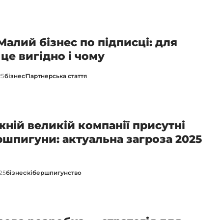
Малий бізнес по підписці: для
 це вигідно і чому
25
бізнес
Партнерська стаття
жній великій компанії присутні
ршпигуни: актуальна загроза 2025
25
бізнес
кібершпигунство