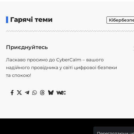
Гарячі теми
Кібербезп
Приєднуйтесь
Ласкаво просимо до CyberCalm – вашого
надійного провідника у світі цифрової безпеки
та спокою!
Переглядаючи це