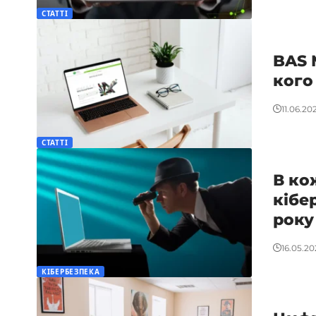
СТАТТІ
BAS 
кого
11.06.20
СТАТТІ
В ко
кібе
року
16.05.20
КІБЕРБЕЗПЕКА