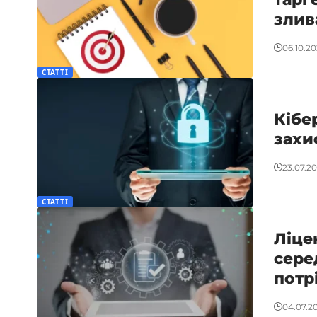
злив
06.10.2
СТАТТІ
Кібе
захи
23.07.2
СТАТТІ
Ліце
сере
потр
04.07.2