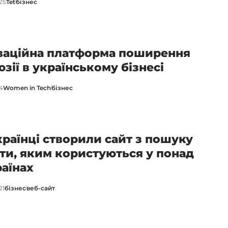
25
Tet
бізнес
ваційна платформа поширення
юзії в українському бізнесі
24
Women in Tech
бізнес
країнці створили сайт з пошуку
ти, яким користуються у понад
раїнах
21
бізнес
веб-сайт