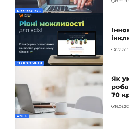
19.02.20
КІБЕРБЕЗПЕКА
Інно
інкл
11.12.20
ТЕХНОГІГАНТИ
Як у
робо
70 к
16.06.20
АРХІВ