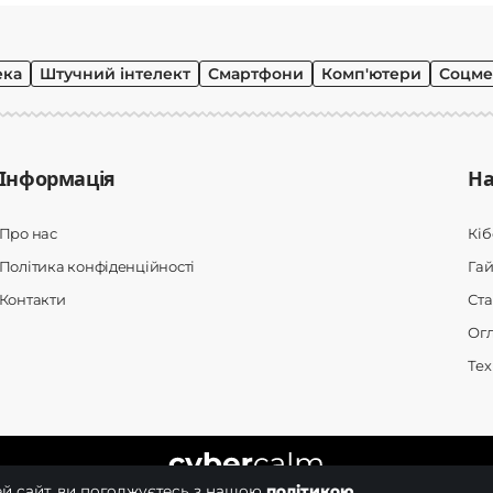
ека
Штучний інтелект
Смартфони
Комп'ютери
Соцме
Інформація
На
Про нас
Кі
Політика конфіденційності
Гай
Контакти
Ста
Ог
Тех
й сайт, ви погоджуєтесь з нашою
політикою