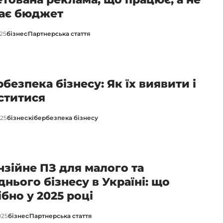
ає бюджет
025
бізнес
Партнерська стаття
рбезпека бізнесу: Як їх виявити і
ститися
025
бізнес
кібербезпека бізнесу
нзійне ПЗ для малого та
днього бізнесу в Україні: що
ібно у 2025 році
025
бізнес
Партнерська стаття