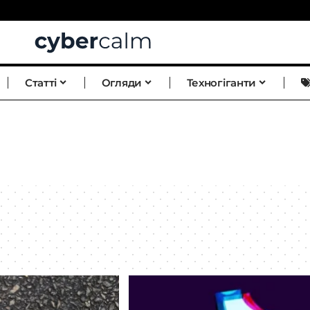
Статті
Огляди
Техногіганти