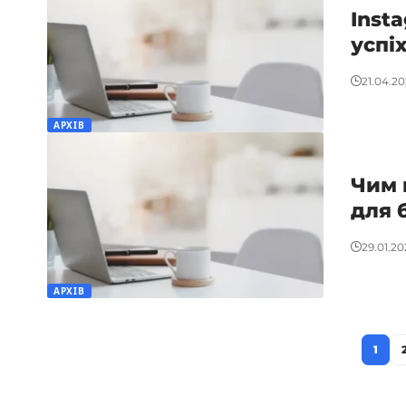
Inst
успі
21.04.20
АРХІВ
Чим 
для 
29.01.20
АРХІВ
1