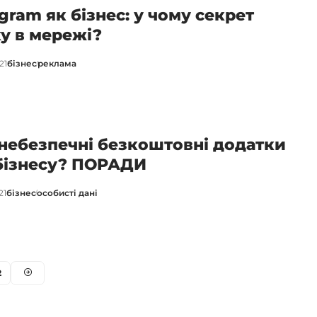
agram як бізнес: у чому секрет
ху в мережі?
21
бізнес
реклама
небезпечні безкоштовні додатки
бізнесу? ПОРАДИ
21
бізнес
особисті дані
2