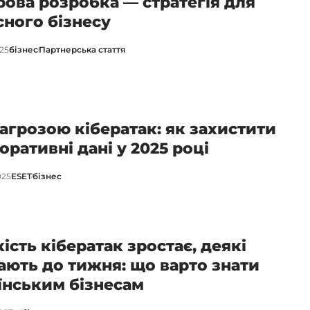
ова розробка — стратегія для
сного бізнесу
025
бізнес
Партнерська стаття
загрозою кібератак: як захистити
оративні дані у 2025 році
025
ESET
бізнес
ість кібератак зростає, деякі
ають до тижня: що варто знати
їнським бізнесам