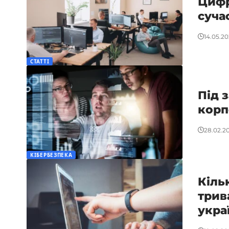
Цифр
суча
14.05.2
СТАТТІ
Під 
корп
28.02.2
КІБЕРБЕЗПЕКА
Кільк
трив
укра