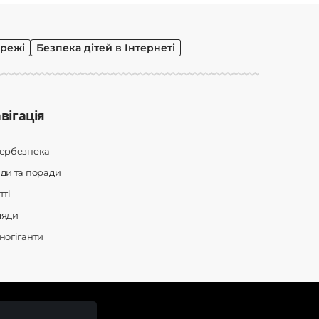
режі
Безпека дітей в Інтернеті
вігація
бербезпека
ди та поради
тті
ляди
ногіганти