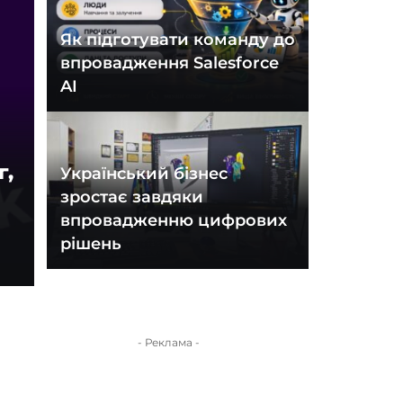
Як підготувати команду до
впровадження Salesforce
AI
г,
Український бізнес
зростає завдяки
впровадженню цифрових
рішень
- Реклама -