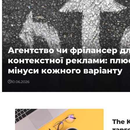
Агентство чи фрілансер д
контекстної реклами: плюс
мінуси кожного варіанту
10.06.2026
The 
тарг