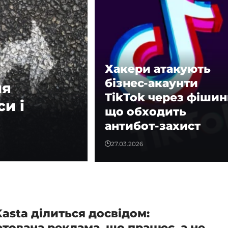
Хакери атакують
бізнес-акаунти
ля
TikTok через фішин
и і
що обходить
антибот-захист
27.03.2026
Kasta ділиться досвідом:
етована реклама, що працює, а не