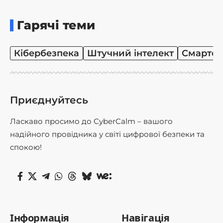
Гарячі теми
Кібербезпека
Штучний інтелект
Смартф
Приєднуйтесь
Ласкаво просимо до CyberCalm – вашого
надійного провідника у світі цифрової безпеки та
спокою!
Інформація
Навігація