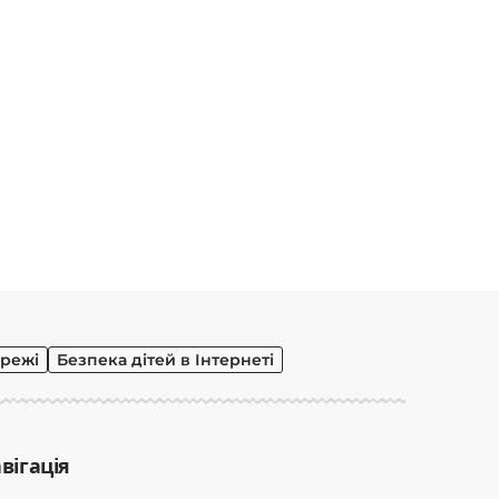
режі
Безпека дітей в Інтернеті
вігація