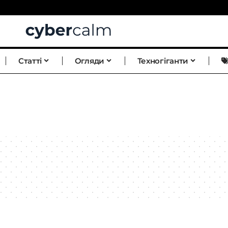
Статті
Огляди
Техногіганти