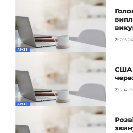
Голо
випл
вику
17.05.20
АРХІВ
США 
чере
15.04.20
АРХІВ
Розв
звин