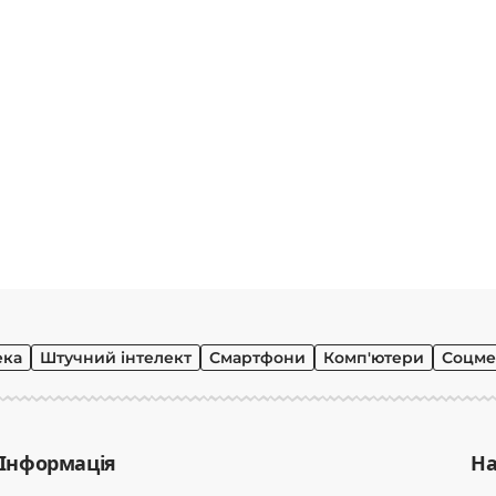
ека
Штучний інтелект
Смартфони
Комп'ютери
Соцме
Інформація
На