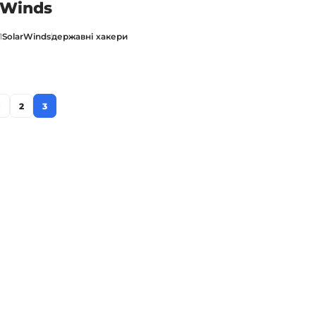
rWinds
1
SolarWinds
державні хакери
1
2
3