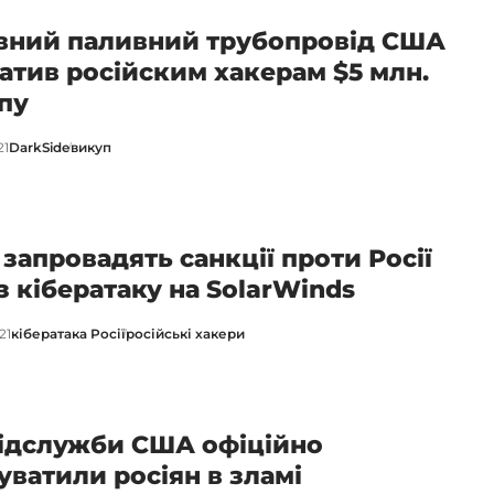
вний паливний трубопровід США
атив російским хакерам $5 млн.
пу
21
DarkSide
викуп
запровадять санкції проти Росії
з кібератаку на SolarWinds
21
кібератака Росії
російські хакери
ідслужби США офіційно
уватили росіян в зламі