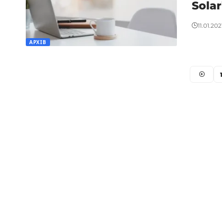
Sola
11.01.202
АРХІВ