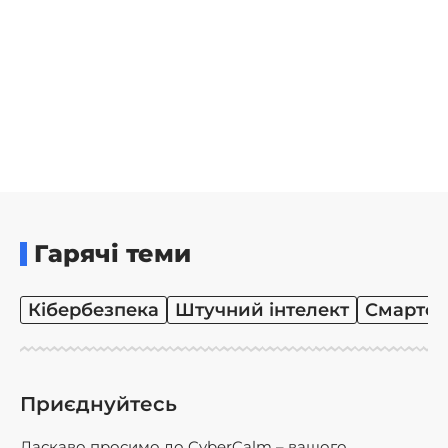
Гарячі теми
Кібербезпека
Штучний інтелект
Смартф
Приєднуйтесь
Ласкаво просимо до CyberCalm – вашого