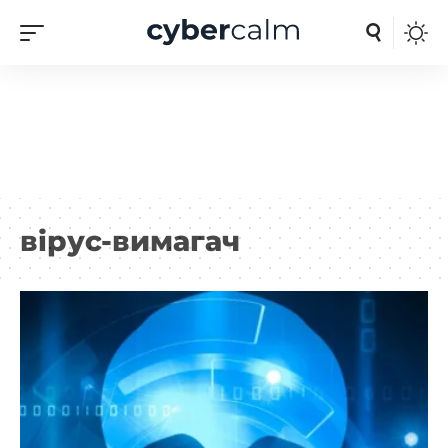
вірус-вимагач