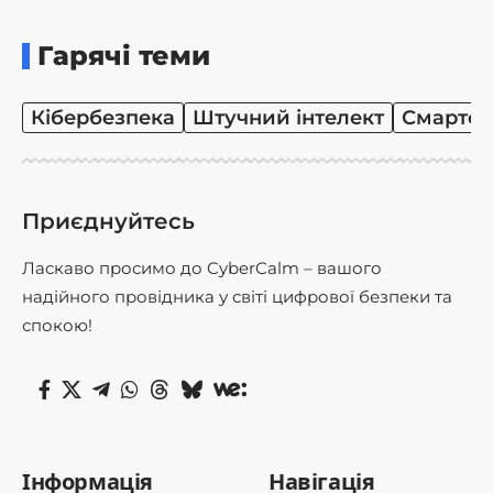
Гарячі теми
Кібербезпека
Штучний інтелект
Смартф
Приєднуйтесь
Ласкаво просимо до CyberCalm – вашого
надійного провідника у світі цифрової безпеки та
спокою!
Інформація
Навігація