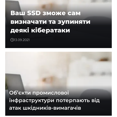
Ваш SSD зможе сам
визначати та зупиняти
деякі кібератаки
13.09.2021
Об’єкти промислової
інфраструктури потерпають від
атак шкідників-вимагачів