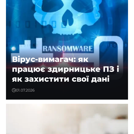
Вірус-вимагач: як
працює здирницьке ПЗ і
як захистити свої дані
01.07.2026