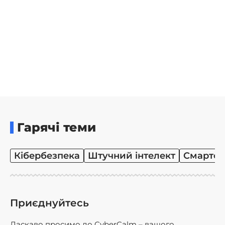
Гарячі теми
Кібербезпека
Штучний інтелект
Смартф
Приєднуйтесь
Ласкаво просимо до CyberCalm – вашого