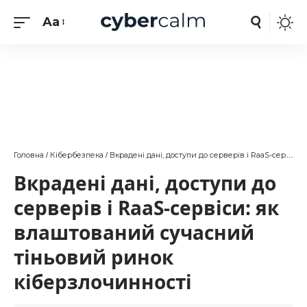
Aa
Головна
Кібербезпека
Вкрадені дані, доступи до серверів і RaaS-сервіси: як влаштований сучасний тіньовий ринок кіберзлочинності
/
/
Вкрадені дані, доступи до
серверів і RaaS-сервіси: як
влаштований сучасний
тіньовий ринок
кіберзлочинності