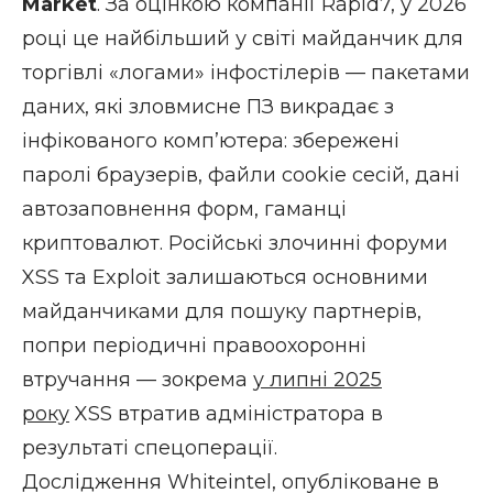
Market
. За оцінкою компанії Rapid7, у 2026
році це найбільший у світі майданчик для
торгівлі «логами» інфостілерів — пакетами
даних, які зловмисне ПЗ викрадає з
інфікованого комп’ютера: збережені
паролі браузерів, файли cookie сесій, дані
автозаповнення форм, гаманці
криптовалют. Російські злочинні форуми
XSS та Exploit залишаються основними
майданчиками для пошуку партнерів,
попри періодичні правоохоронні
втручання — зокрема
у липні 2025
року
XSS втратив адміністратора в
результаті спецоперації.
Дослідження Whiteintel, опубліковане в