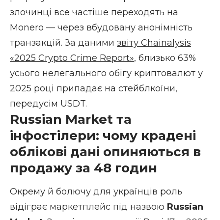
злочинці все частіше переходять на
Monero — через вбудовану анонімність
транзакцій. За даними
звіту Chainalysis
«2025 Crypto Crime Report»
, близько 63%
усього нелегального обігу криптовалют у
2025 році припадає на стейблкоїни,
передусім USDT.
Russian Market та
інфостілери: чому крадені
облікові дані опиняються в
продажу за 48 годин
Окрему й болючу для українців роль
відіграє маркетплейс під назвою
Russian