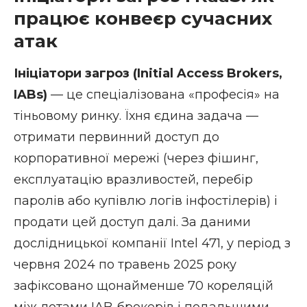
працює конвеєр сучасних
атак
Ініціатори загроз (Initial Access Brokers,
IABs)
— це спеціалізована «професія» на
тіньовому ринку. Їхня єдина задача —
отримати первинний доступ до
корпоративної мережі (через фішинг,
експлуатацію вразливостей, перебір
паролів або купівлю логів інфостілерів) і
продати цей доступ далі. За даними
дослідницької компанії Intel 471, у період з
червня 2024 по травень 2025 року
зафіксовано щонайменше 70 кореляцій
між лотами IAB-брокерів і подальшими