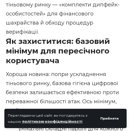
тіньовому ринку — «комплекти дипфейк-
особистостей» для фінансового
шахрайства й обходу процедур
верифікації.
Як захиститися: базовий
мінімум для пересічного
користувача
Хороша новина: попри ускладнення
тіньового ринку, базова гігієна цифрової
безпеки залишається ефективною проти
переважної більшості атак. Ось мінімум,
який варто дотримуватися.
Переглядаючи цей сайт, ви погоджуєтесь з
Прийняти
Використовуйте менеджер паролів
і
нашою
політикою конфіденційності
унікальні складні паролі для кожного