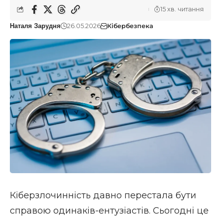
15 хв. читання
26.05.2026
Кібербезпека
Наталя Зарудня
Кіберзлочинність давно перестала бути
справою одинаків-ентузіастів. Сьогодні це