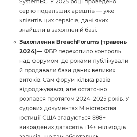
SystemBC. У 2025 році проведено
серію подальших арештів — уже
клієнтів цих сервісів, дані яких
знайшли в захопленій базі.
Захоплення BreachForums (травень
2024)
— ФБР перехопило контроль
над форумом, де роками публікували
й продавали бази даних великих
витоків. Сам форум кілька разів
відроджувався, але остаточно
розпався протягом 2024–2025 років. У
судових документах Міністерства
юстиції США згадуються 888+
викрадених датасетів і 14+ мільярдів
записів, що там обертались.