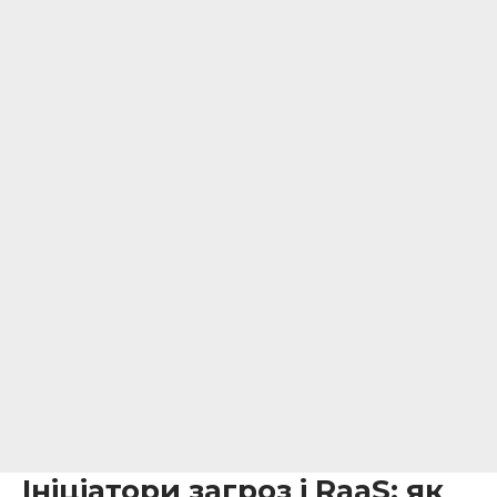
Ініціатори загроз і RaaS: як