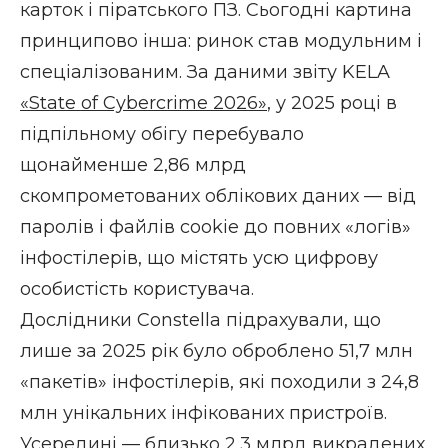
карток і піратського ПЗ. Сьогодні картина
принципово інша: ринок став модульним і
спеціалізованим. За даними звіту KELA
«State of Cybercrime 2026»
, у 2025 році в
підпільному обігу перебувало
щонайменше 2,86 млрд
скомпрометованих облікових даних — від
паролів і файлів cookie до повних «логів»
інфостілерів, що містять усю цифрову
особистість користувача.
Дослідники Constella підрахували, що
лише за 2025 рік було оброблено 51,7 млн
«пакетів» інфостілерів, які походили з 24,8
млн унікальних інфікованих пристроїв.
Усередині — близько 2,3 млрд викрадених