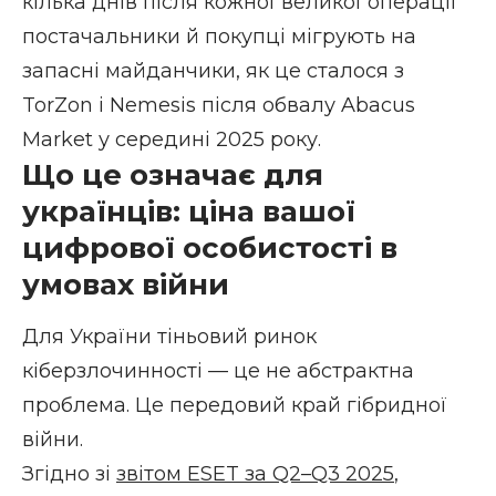
кілька днів після кожної великої операції
постачальники й покупці мігрують на
запасні майданчики, як це сталося з
TorZon і Nemesis після обвалу Abacus
Market у середині 2025 року.
Що це означає для
українців: ціна вашої
цифрової особистості в
умовах війни
Для України тіньовий ринок
кіберзлочинності — це не абстрактна
проблема. Це передовий край гібридної
війни.
Згідно зі
звітом ESET за Q2–Q3 2025
,