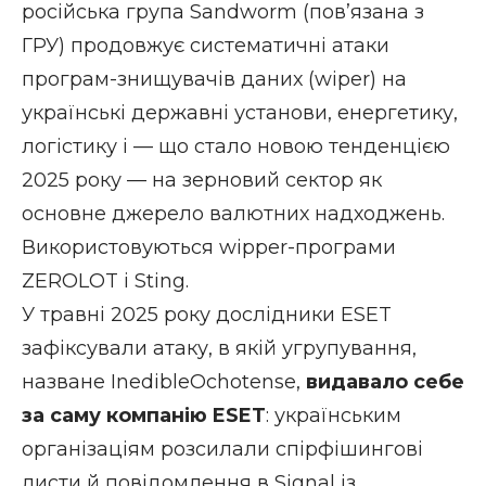
російська група Sandworm (пов’язана з
ГРУ) продовжує систематичні атаки
програм-знищувачів даних (wiper) на
українські державні установи, енергетику,
логістику і — що стало новою тенденцією
2025 року — на зерновий сектор як
основне джерело валютних надходжень.
Використовуються wipper-програми
ZEROLOT і Sting.
У травні 2025 року дослідники ESET
зафіксували атаку, в якій угрупування,
назване InedibleOchotense,
видавало себе
за саму компанію ESET
: українським
організаціям розсилали спірфішингові
листи й повідомлення в Signal із