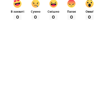
В захваті
Сумно
Смішно
Палає
Овва!
0
0
0
0
0