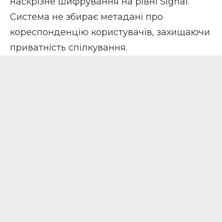
наскрізне шифрування на рівні
Signal
.
Система не збирає метадані про
кореспонденцію користувачів, захищаючи
приватність спілкування.