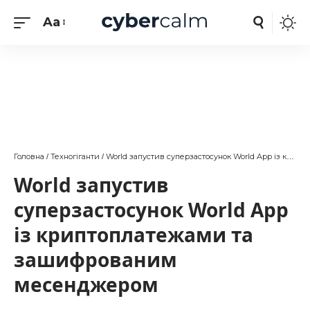
Aa
Головна
Техногіганти
World запустив суперзастосунок World App із криптоплатежами та зашифрованим месенджером
/
/
World запустив
суперзастосунок World App
із криптоплатежами та
зашифрованим
месенджером