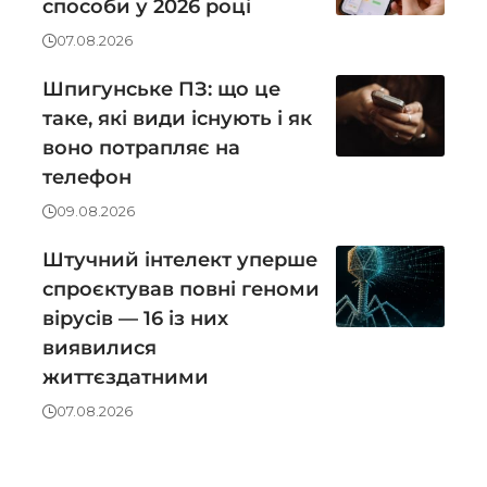
способи у 2026 році
07.08.2026
Шпигунське ПЗ: що це
таке, які види існують і як
воно потрапляє на
телефон
09.08.2026
Штучний інтелект уперше
спроєктував повні геноми
вірусів — 16 із них
виявилися
життєздатними
07.08.2026