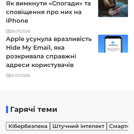
Як вимкнути «Спогади» та
сповіщення про них на
iPhone
26.07.2026
Apple усунула вразливість
Hide My Email, яка
розкривала справжні
адреси користувачів
23.07.2026
Гарячі теми
Кібербезпека
Штучний інтелект
Смартф