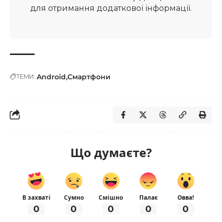
для отримання додаткової інформації.
Android
Смартфони
ТЕМИ:
Що думаєте?
В захваті
Сумно
Смішно
Палає
Овва!
0
0
0
0
0