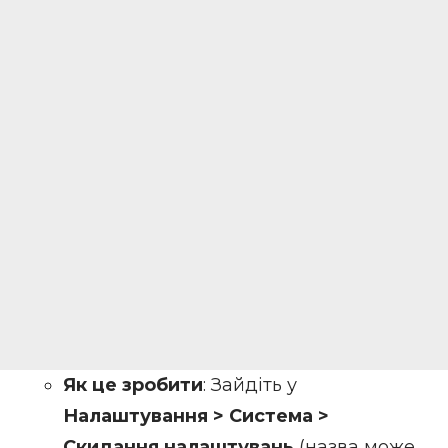
Як це зробити
: Зайдіть у
Налаштування > Система >
Скидання налаштувань
(назва може