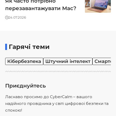
Як часто потрібно
перезавантажувати Mac?
24.07.2026
Гарячі теми
Кібербезпека
Штучний інтелект
Смартф
Приєднуйтесь
Ласкаво просимо до CyberCalm – вашого
надійного провідника у світі цифрової безпеки та
спокою!