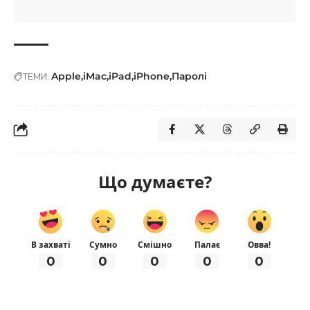
Apple
iMac
iPad
iPhone
Паролі
ТЕМИ:
Що думаєте?
В захваті
Сумно
Смішно
Палає
Овва!
0
0
0
0
0