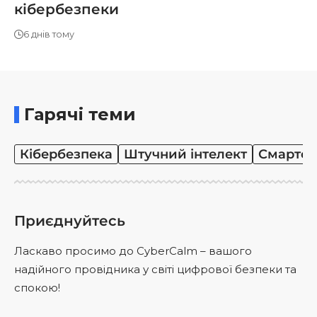
кібербезпеки
6 днів тому
Гарячі теми
Кібербезпека
Штучний інтелект
Смартф
Приєднуйтесь
Ласкаво просимо до CyberCalm – вашого
надійного провідника у світі цифрової безпеки та
спокою!