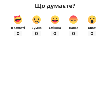
Що думаєте?
В захваті
Сумно
Смішно
Палає
Овва!
0
0
0
0
0