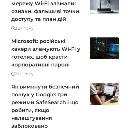
мережу Wi-Fi зламали:
ознаки, фальшиві точки
доступу та план дій
2 дні тому
Microsoft: російські
хакери зламують Wi-Fi у
готелях, щоб красти
корпоративні паролі
2 дні тому
Як вимкнути безпечний
пошук у Google: три
режими SafeSearch і що
робити, якщо
налаштування
заблоковано