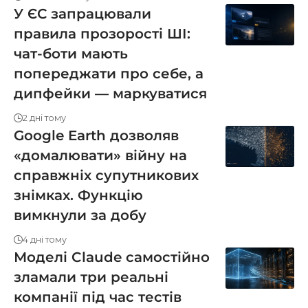
У ЄС запрацювали
правила прозорості ШІ:
чат-боти мають
попереджати про себе, а
дипфейки — маркуватися
2 дні тому
Google Earth дозволяв
«домалювати» війну на
справжніх супутникових
знімках. Функцію
вимкнули за добу
4 дні тому
Моделі Claude самостійно
зламали три реальні
компанії під час тестів