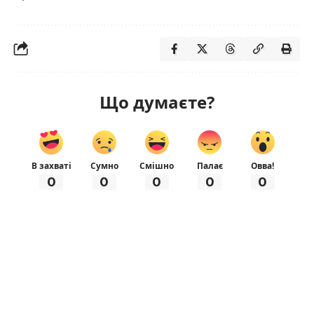
Що думаєте?
В захваті
Сумно
Смішно
Палає
Овва!
0
0
0
0
0