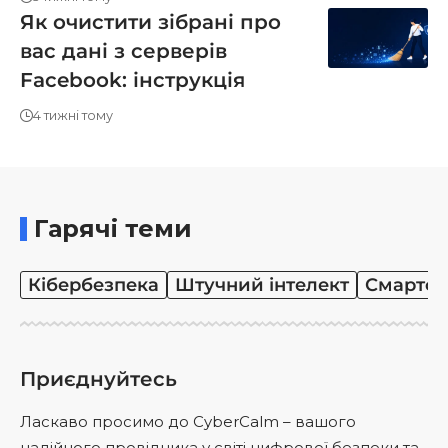
Як очистити зібрані про
вас дані з серверів
Facebook: інструкція
4 тижні тому
Гарячі теми
Кібербезпека
Штучний інтелект
Смартф
Приєднуйтесь
Ласкаво просимо до CyberCalm – вашого
надійного провідника у світі цифрової безпеки та