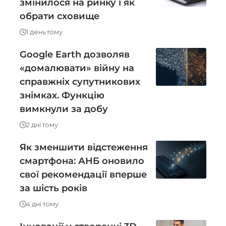
змінилося на ринку і як
обрати сховище
1 день тому
Google Earth дозволяв
«домалювати» війну на
справжніх супутникових
знімках. Функцію
вимкнули за добу
2 дні тому
Як зменшити відстеження
смартфона: АНБ оновило
свої рекомендації вперше
за шість років
4 дні тому