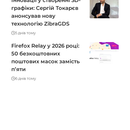
Інновації у створенні 3D-
графіки: Сергій Токарєв
анонсував нову
технологію ZibraGDS
5 днів тому
Firefox Relay у 2026 році:
50 безкоштовних
поштових масок замість
пʼяти
6 днів тому