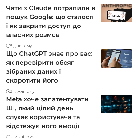
Чати з Claude потрапили в
пошук Google: що сталося
і як закрити доступ до
власних розмов
5 днів тому
Що ChatGPT знає про вас:
як перевірити обсяг
зібраних даних і
скоротити його
2 тижні тому
Meta хоче запатентувати
ШІ, який цілий день
слухає користувача та
відстежує його емоції
3 тижні тому