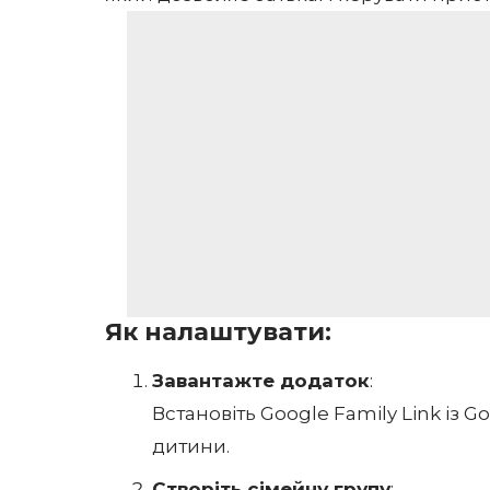
Як налаштувати:
Завантажте додаток
:
Встановіть Google Family Link із
Go
дитини.
Створіть сімейну групу
: