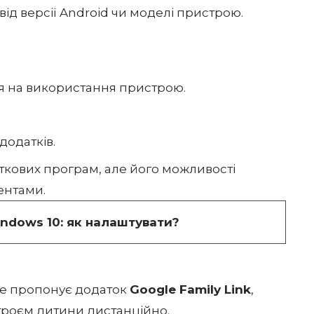
ід версії Android чи моделі пристрою.
я на використання пристрою.
додатків.
ткових програм, але його можливості
ентами.
indows 10: як налаштувати?
le пропонує додаток
Google Family Link
,
троєм дитини дистанційно.