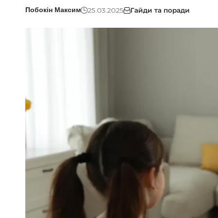
25.03.2025
Гайди та поради
Побокін Максим