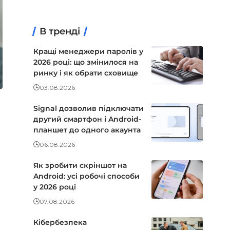
В тренді
Кращі менеджери паролів у
2026 році: що змінилося на
ринку і як обрати сховище
03.08.2026
Signal дозволив підключати
другий смартфон і Android-
планшет до одного акаунта
06.08.2026
Як зробити скріншот на
Android: усі робочі способи
у 2026 році
07.08.2026
Кібербезпека