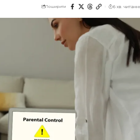
6 хв. читанн
Поширити