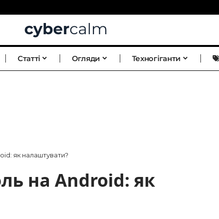
Статті
Огляди
Техногіганти
oid: як налаштувати?
ль на Android: як