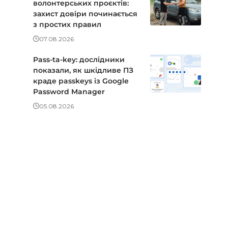
волонтерських проєктів:
захист довіри починається
з простих правил
07.08.2026
Pass-ta-key: дослідники
показали, як шкідливе ПЗ
краде passkeys із Google
Password Manager
05.08.2026