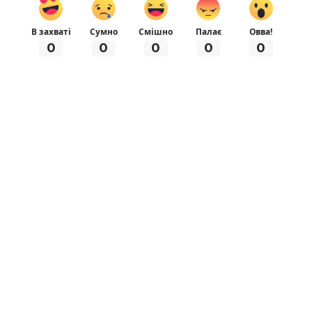
В захваті
Сумно
Смішно
Палає
Овва!
0
0
0
0
0