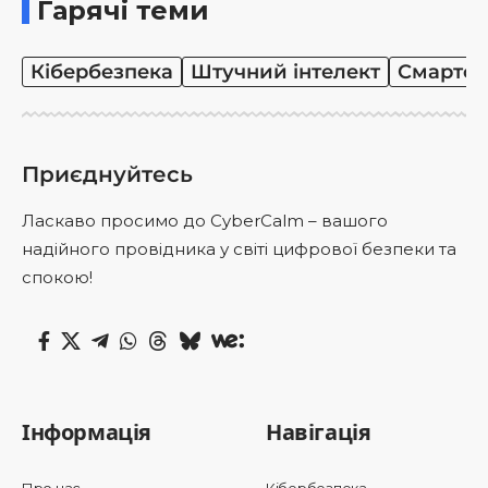
Гарячі теми
Кібербезпека
Штучний інтелект
Смартф
Приєднуйтесь
Ласкаво просимо до CyberCalm – вашого
надійного провідника у світі цифрової безпеки та
спокою!
Інформація
Навігація
Про нас
Кібербезпека