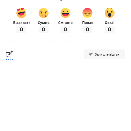
В захваті
Сумно
Смішно
Палає
Овва!
0
0
0
0
0
Залиште відгук