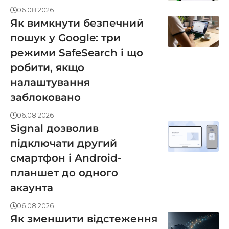
06.08.2026
Як вимкнути безпечний
пошук у Google: три
режими SafeSearch і що
робити, якщо
налаштування
заблоковано
06.08.2026
Signal дозволив
підключати другий
смартфон і Android-
планшет до одного
акаунта
06.08.2026
Як зменшити відстеження