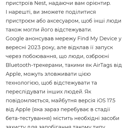
пристроїв Nest, надаючи вам орієнтир.
І нарешті, ви зможете поділитися
пристроєм або аксесуаром, щоб інші люди
також могли його відстежувати.
Google анонсував мережу Find My Device у
вересні 2023 року, але відклав її запуск
через побоювання, що люди, озброєні
Bluetooth-трекерами, такими як
AirTags
від
Apple, можуть зловживати цією
технологією, щоб відстежувати та
переслідувати інших людей. Як
повідомляється, майбутня версія iOS 17.5
від Apple (яка зараз перебуває в стадії
бета-тестування) містить необхідні засоби
захисту для запобігання такому типу