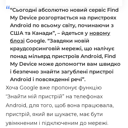
“Сьогодні абсолютно новий сервіс Find
My Device розгортається на пристроях
Android по всьому світу, починаючи з
США та Канади”, – йдеться у
новому
блозі
Google. “Завдяки новій
краудсорсинговій мережі, що налічує
понад мільярд пристроїв Android, Find
My Device може допомогти вам швидко
і безпечно знайти загублені пристрої
Android і повсякденні речі”.
Хоча Google вже пропонує функцію
“Знайти мій пристрій” на телефонах
Android
, для того, щоб вона працювала,
пристрій, який ви шукаєте, має бути
увімкненим і підключеним до мережі.