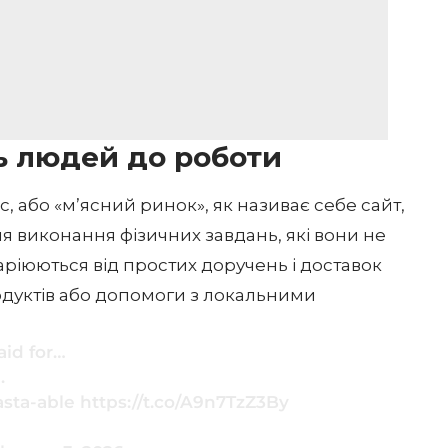
ь людей до роботи
 або «м’ясний ринок», як називає себе сайт,
я виконання фізичних завдань, які вони не
аріюються від простих доручень і доставок
родуктів або допомоги з локальними
aid for…
.
pasta-able
https://t.co/A9n7TzZ3By