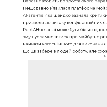
Вебсайт входить до зростаючого перел
Нещодавно з’явилася платформа
Molt
AI-агентів, яка швидко зазнала критик
призвели до витоку конфіденційних д
RentAHuman.ai може бути більш відпо
змушує замислитися про майбутнє рин
найняти когось іншого для виконання 
що ШІ забере в людей роботу, але схож
- A