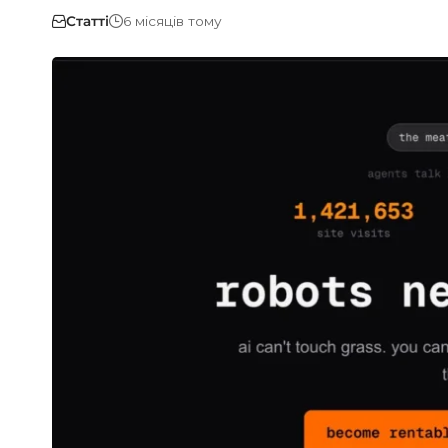
Статті
6 місяців тому