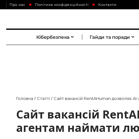
Про нас
Політика конфіденційності
Контакти
Кібербезпека
Гайди та поради
Головна
Статті
Cайт вакансій RentAHuman дозволяє AI
/
/
Cайт вакансій RentA
агентам наймати л