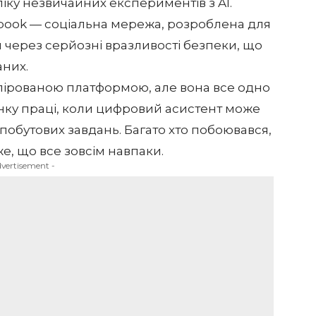
іку незвичайних експериментів з AI.
book
— соціальна мережа, розроблена для
и через серйозні вразливості безпеки, що
аних.
лірованою платформою, але вона все одно
ку праці, коли цифровий асистент може
побутових завдань. Багато хто побоювався,
е, що все зовсім навпаки.
dvertisement -