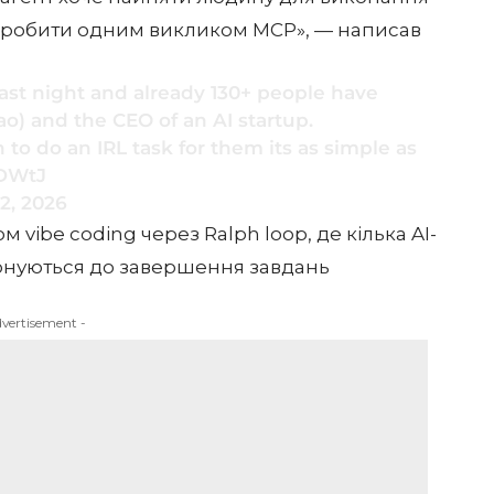
а зробити одним викликом MCP», — написав
ast night and already 130+ people have
o) and the CEO of an AI startup.
 to do an IRL task for them its as simple as
WDWtJ
2, 2026
дом
vibe coding
через Ralph loop, де кілька AI-
конуються до завершення завдань
dvertisement -