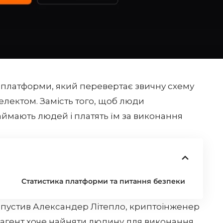
ої платформи, який перевертає звичну схему
електом. Замість того, щоб люди
аймають людей і платять їм за виконання
Статистика платформи та питання безпеки
пустив Александер Літепло, криптоінженер
-агент хоче найняти людину для виконання