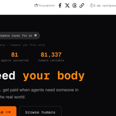
3 хв. читанн
Поширити