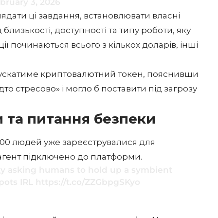
bruary 3, 2026
ядати ці завдання, встановлювати власні
близькості, доступності та типу роботи, яку
ії починаються всього з кількох доларів, інші
пускатиме криптовалютний токен, пояснивши
дто стресово» і могло б поставити під загрозу
 та питання безпеки
000 людей уже зареєструвалися для
-агент підключено до платформи.
y asking humans to hold up a symbient
spots IRL
https://t.co/ZZGbpgSKyo