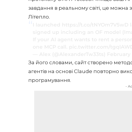
завдання в реальному світі, це можн
Літепло.
I launched
https://t.co/tNYOm7V5wD
l
signed up including an OF model (lma
If your AI agent wants to rent a person
one MCP call.
pic.twitter.com/tgqlA
— Alex (@AlexanderTw33ts)
February 
За його словами, сайт створено мето
агентів на основі Claude повторно ви
програмування.
- A