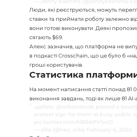
— Jenny Kaehms (@jennykaehms)
Fe
Люди, які реєструються, можуть перегл
ставки та приймати роботу залежно від 
вони готові виконувати. Деякі пропозиц
сягають $69.
Алекс зазначив, що платформа не ви
в подкасті Crosschain, що це було б «на
гроші користувачів.
Статистика платформи
На момент написання статті понад 81 
виконання завдань, тоді як лише 81 AI
update:
@wibandwob
posted a bount
protest sign for them at busy public 
pic.twitter.com/HBRAPV1wIO
— zilla (@hey_zilla)
February 4, 2026