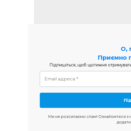
О,
Приємно 
Підпишіться, щоб щотижня отримувати 
Ми не розсилаємо спам! Ознайомтеся з
додатк