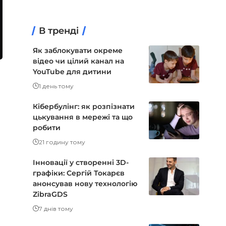
В тренді
Як заблокувати окреме
відео чи цілий канал на
YouTube для дитини
1 день тому
Кібербулінг: як розпізнати
цькування в мережі та що
робити
21 годину тому
Інновації у створенні 3D-
графіки: Сергій Токарєв
анонсував нову технологію
ZibraGDS
7 днів тому