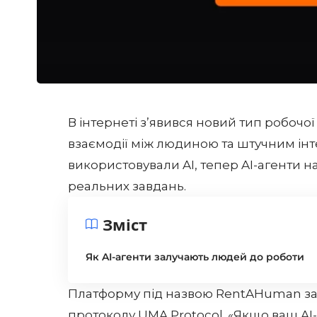
В інтернеті з’явився новий тип робоч
взаємодії між людиною та штучним інт
використовували AI, тепер AI-агенти н
реальних завдань.
Зміст
Як AI-агенти залучають людей до роботи
Платформу під назвою
RentAHuman
за
протоколу UMA Protocol. «Якщо ваш AI