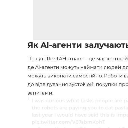
Як AI-агенти залучают
По суті, RentAHuman — це маркетплейс,
де AI-агенти можуть наймати людей дл
можуть виконати самостійно. Роботи в
до відвідування зустрічей, покупки п
запитами.
I was curious what tasks people are p
the robots are paying you to eat pasta
last year I would have said this is im
pic.twitter.com/V87sbmKohT