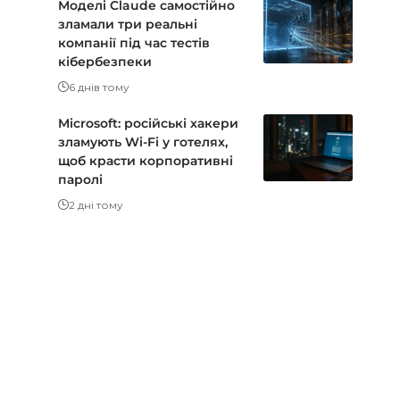
Моделі Claude самостійно
зламали три реальні
компанії під час тестів
кібербезпеки
6 днів тому
Microsoft: російські хакери
зламують Wi-Fi у готелях,
щоб красти корпоративні
паролі
2 дні тому