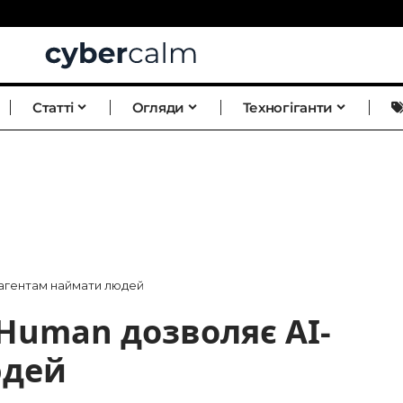
Статті
Огляди
Техногіганти
-агентам наймати людей
Human дозволяє AI-
юдей