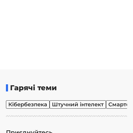
Гарячі теми
Кібербезпека
Штучний інтелект
Смартф
Приєднуйтесь