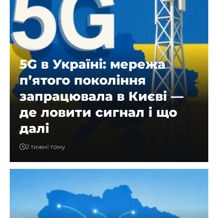
5G в Україні: мережа
пʼятого покоління
запрацювала в Києві —
де ловити сигнал і що
далі
2 тижні тому