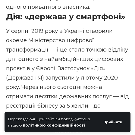
одного приватного власника.
Дія: «держава у смартфоні»
У серпні 2019 року в Україні створили
окреме Міністерство цифрової
трансформації — і це стало точкою відліку
для одного з найамбіційніших цифрових
проєктів у Європі. Застосунок «Дія»
(Держава і Я) запустили у лютому 2020
року. Через нього сьогодні можна
отримати десятки державних послуг — від
реєстрації бізнесу за 5 хвилин до
оформлення допомоги з відновлення
Переглядаючи цей сайт, ви погоджуєтесь з
Прийняти
житла.
нашою
політикою конфіденційності
- Advertisement -