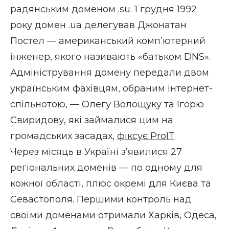
радянським доменом .su. 1 грудня 1992
року домен .ua делегував Джонатан
Постел — американський комп’ютерний
інженер, якого називають «батьком DNS».
Адміністрування домену передали двом
українським фахівцям, обраним інтернет-
спільнотою, — Олегу Волощуку та Ігорю
Свиридову, які займалися цим на
громадських засадах,
фіксує ProIT
.
Через місяць в Україні з’явилися 27
регіональних доменів — по одному для
кожної області, плюс окремі для Києва та
Севастополя. Першими контроль над
своїми доменами отримали Харків, Одеса,