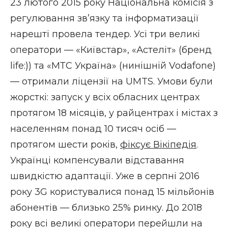
23 лютого 2015 року Національна комісія з
регулювання зв’язку та інформатизації
нарешті провела тендер. Усі три великі
оператори — «Київстар», «Астеліт» (бренд
life:)) та «МТС Україна» (нинішній Vodafone)
— отримали ліцензії на UMTS. Умови були
жорсткі: запуск у всіх обласних центрах
протягом 18 місяців, у райцентрах і містах з
населенням понад 10 тисяч осіб —
протягом шести років,
фіксує Вікіпедія
.
Українці компенсували відставання
швидкістю адаптації. Уже в серпні 2016
року 3G користувалися понад 15 мільйонів
абонентів — близько 25% ринку. До 2018
року всі великі оператори перейшли на