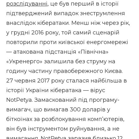
розслідуванні
, це був перший в історії
підтверджений випадок знеструмлення
внаслідок кібератаки. Менш ніж через рік,
у грудні 2016 року, той самий сценарій
повторили проти київської енергомережі
— атакована підстанція «Північна»
«Укренерго» залишила без струму на
годину частину правобережного Києва.
27 червня 2017 року сталася найбільша в
історії України кібератака — вірус
NotPetya. Замаскований під програму-
вимагач, що вимагав 300 доларів у
біткоїнах за розблокування комп’ютерів,
він був інструментом руйнування, а не
вимагання. NotPetya заразив близько 12