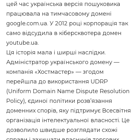
цей час українська версія пошуковика
працювала на тимчасовому домені
google.com.ua. У 2012 році корпорація так
само відсудила в кіберсквотера домен
youtube.ua.
Ця історія мала і ширші наслідки.
Адміністратор українського домену —
компанія «Хостмастер» — згодом
перейшла до використання UDRP
(Uniform Domain Name Dispute Resolution
Policy), єдиної політики розв’язання
доменних спорів, яку підтримує Всесвітня
організація інтелектуальної власності. Це
дозволило швидше розглядати схожі
справи і захищати власників торгових