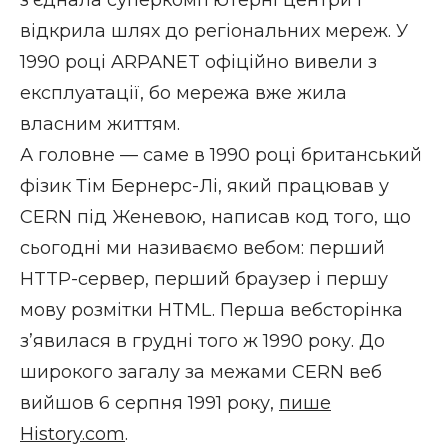
з’єднала суперкомп’ютерні центри і
відкрила шлях до регіональних мереж. У
1990 році ARPANET офіційно вивели з
експлуатації, бо мережа вже жила
власним життям.
А головне — саме в 1990 році британський
фізик Тім Бернерс-Лі, який працював у
CERN під Женевою,
написав код того, що
сьогодні ми називаємо вебом
: перший
HTTP-сервер, перший браузер і першу
мову розмітки HTML. Перша вебсторінка
з’явилася в грудні того ж 1990 року. До
широкого загалу за межами CERN веб
вийшов 6 серпня 1991 року,
пише
History.com
.