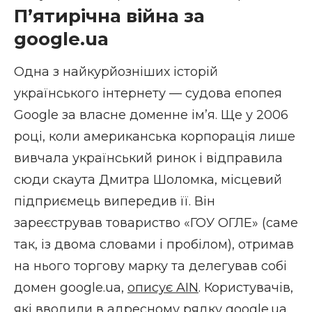
П’ятирічна війна за
google.ua
Одна з найкурйозніших історій
українського інтернету — судова епопея
Google за власне доменне ім’я. Ще у 2006
році, коли американська корпорація лише
вивчала український ринок і відправила
сюди скаута Дмитра Шоломка, місцевий
підприємець випередив її. Він
зареєстрував товариство «ГОУ ОГЛЕ» (саме
так, із двома словами і пробілом), отримав
на нього торгову марку та делегував собі
домен google.ua,
описує AIN
. Користувачів,
які вводили в адресному рядку google.ua,