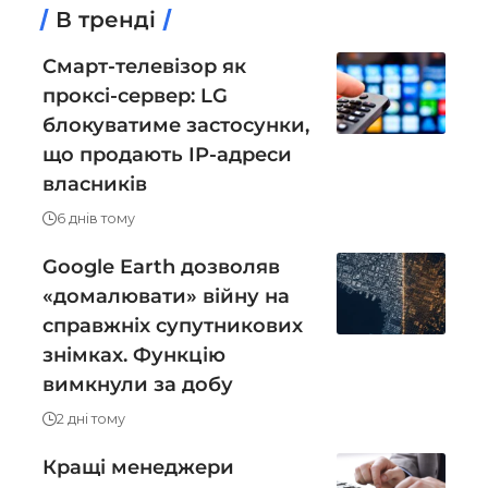
В тренді
Смарт-телевізор як
проксі-сервер: LG
блокуватиме застосунки,
що продають IP-адреси
власників
6 днів тому
Google Earth дозволяв
«домалювати» війну на
справжніх супутникових
знімках. Функцію
вимкнули за добу
2 дні тому
Кращі менеджери