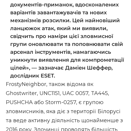
документів-приманок, вдосконалених
варіантів завантажувачів та нових
механізмів розсилки. Цей найновіший
ланцюжок атак, який ми виявили,
свідчить про наміри цієї зловмисної
групи оновлювати та поповнювати свій
арсенал інструментів, намагаючись
уникнути виявлення для компрометації
цілей», — зазначає Даміен Шеффер,
дослідник ESET.
FrostyNeighbor, також відома як
Ghostwriter, UNC1151, UAC 0057, TA445,
PUSHCHA або Storm-0257, є групою
зловмисників, яка діє з території Білорусі
та веде активну діяльність щонайменше з
2016 року. Злочинці проводять більшість