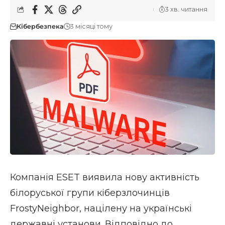
3 хв. читання
Кібербезпека
3 місяці тому
Компанія ESET виявила нову активність
білоруської групи кіберзлочинців
FrostyNeighbor, націлену на українські
державні установи. Відповідно до