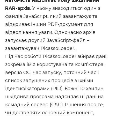
натомість надсилає йому шкідливий
RAR-архів
. У ньому знаходиться один з
файлів JavaScript, який завантажує та
відкриває інший PDF-документ для
відволікання уваги. Одночасно архів
запускає другий JavaScript-файл –
завантажувач PicassoLoader.
Під час роботи PicassoLoader збирає дані,
зокрема ім’я користувача та комп’ютера,
версію ОС, час запуску, поточний час і
список запущених процесів з їхніми
ідентифікаторами (PID). Кожні 10 хвилин
шкідлива програма надсилає ці дані на
комадний сервер (C&C). Рішення про те,
чи доставляти основний компонент,