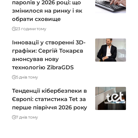
паролів у 2026 році: що
змінилося на ринку і як
обрати сховище
23 години тому
Інновації у створенні 3D-
графіки: Сергій Токарєв
анонсував нову
технологію ZibraGDS
5 днів тому
Тенденції кібербезпеки в
Європі: статистика Tet за
перше півріччя 2026 року
7 днів тому