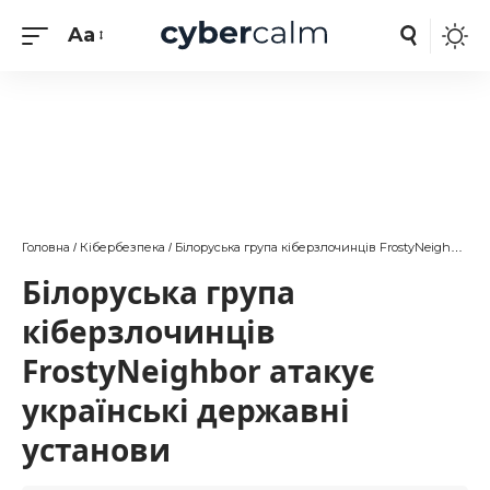
Aa
Головна
Кібербезпека
Білоруська група кіберзлочинців FrostyNeighbor атакує українські державні установи
/
/
Білоруська група
кіберзлочинців
FrostyNeighbor атакує
українські державні
установи