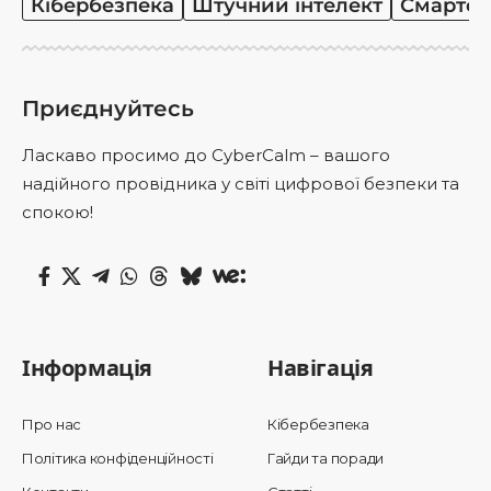
Кібербезпека
Штучний інтелект
Смартф
Приєднуйтесь
Ласкаво просимо до CyberCalm – вашого
надійного провідника у світі цифрової безпеки та
спокою!
Інформація
Навігація
Про нас
Кібербезпека
Політика конфіденційності
Гайди та поради