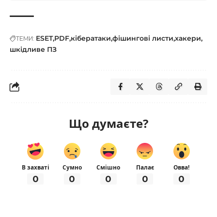
ESET
PDF
кібератаки
фішингові листи
хакери
ТЕМИ:
шкідливе ПЗ
Що думаєте?
В захваті
Сумно
Смішно
Палає
Овва!
0
0
0
0
0