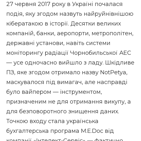
27 червня 2017 року в Україні почалася
подія, яку згодом назвуть найруйнівнішою
кібератакою в історії. Десятки великих
компаній, банки, аеропорти, метрополітен,
державні установи, навіть системи
моніторингу радіації Чорнобильської АЕС
— усе одночасно вийшло з ладу. Шкідливе
ПЗ, яке згодом отримало назву
NotPetya
,
маскувалося під вимагач, але насправді
було вайпером — інструментом,
призначеним не для отримання викупу, а
для безповоротного знищення даних.
Точкою входу стала українська
бухгалтерська програма M.E.Doc від
компанії «Інтелект-Сервіс» — фактично