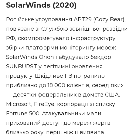
SolarWinds (2020)
Російське угруповання APT29 (Cozy Bear),
пов’язане зі Службою зовнішньої розвідки
РФ, скомпрометувало інфраструктуру
збірки платформи моніторингу мереж
SolarWinds Orion і вбудувало бекдор
SUNBURST у легітимні оновлення
продукту. Шкідливе ПЗ потрапило
приблизно до 18 000 клієнтів, серед яких
— десятки федеральних відомств США,
Microsoft, FireEye, корпорації зі списку
Fortune 500. Атакувальники мали
прихований доступ до мереж жертв
близько року, перш ніж її виявила