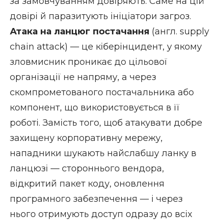
за замовчуванням довіряють. Саме на цій
довірі й паразитують ініціатори загроз.
Атака на ланцюг постачання
(
англ. supply
chain attack
) — це кіберінцидент, у якому
зловмисник проникає до цільової
організації не напряму, а через
скомпрометованого постачальника або
компонент, що використовується в її
роботі. Замість того, щоб атакувати добре
захищену корпоративну мережу,
нападники шукають найслабшу ланку в
ланцюзі — стороннього вендора,
відкритий пакет коду, оновлення
програмного забезпечення — і через
нього отримують доступ одразу до всіх