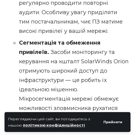
регулярно проводити повторні
аудити. Особливу увагу приділяти
тим постачальникам, чиє ПЗ матиме
високі привілеї у вашій мережі.
Сегментація та обмеження
привілеїв.
Засоби моніторингу та
керування на кшталт SolarWinds Orion
отримують широкий доступ до
інфраструктури — це робить їх
ідеальною мішенню.
Мікросегментація мережі обмежує
можливості зловмисника рухатися
горизонтально навіть після успішного
Переглядаючи цей сайт, ви погоджуєтесь з
Прийняти
нашою
політикою конфіденційності
проникнення.