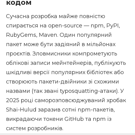
кодом
Сучасна розробка майже повністю
спирається на open-source — npm, PyPI,
RubyGems, Maven. Один популярний
пакет може бути задіяний в мільйонах
проєктів. Зловмисники компрометують
облікові записи мейнтейнерів, публікують
шкідливі версії популярних бібліотек або
створюють пакети-двійники зі схожими
назвами (так звані typosquatting-атаки). У
2025 році саморозповсюджуваний хробак
Shai-Hulud заразив сотні npm-пакетів,
викрадаючи токени GitHub та npm із
систем розробників.