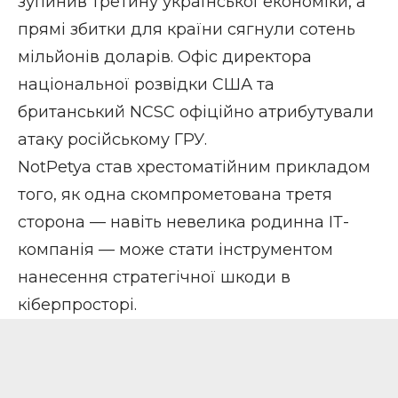
зупинив третину української економіки, а
прямі збитки для країни сягнули сотень
мільйонів доларів. Офіс директора
національної розвідки США та
британський NCSC офіційно атрибутували
атаку російському ГРУ.
NotPetya став хрестоматійним прикладом
того, як одна скомпрометована третя
сторона — навіть невелика родинна ІТ-
компанія — може стати інструментом
нанесення стратегічної шкоди в
кіберпросторі.