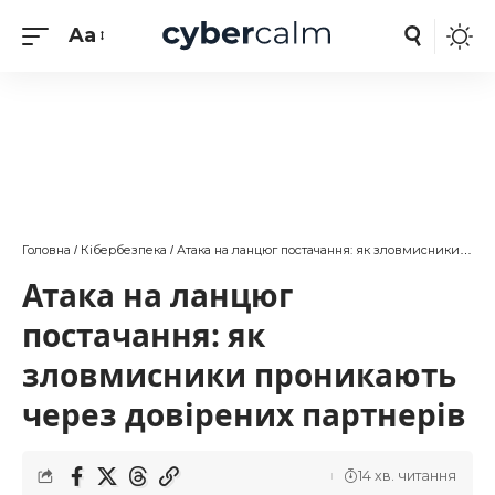
Aa
Головна
Кібербезпека
Атака на ланцюг постачання: як зловмисники проникають через довірених партнерів
/
/
Атака на ланцюг
постачання: як
зловмисники проникають
через довірених партнерів
14 хв. читання