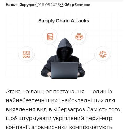
08.05.2026
Кібербезпека
Наталя Зарудня
Атака на ланцюг постачання — один із
найнебезпечніших і найскладніших для
виявлення видів кіберзагроз. Замість того,
щоб штурмувати укріплений периметр
компанії, зловмисники компрометують