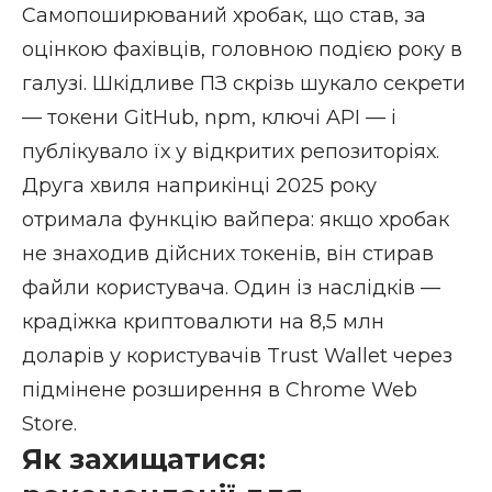
Самопоширюваний хробак, що став, за
оцінкою фахівців, головною подією року в
галузі. Шкідливе ПЗ скрізь шукало секрети
— токени GitHub, npm, ключі API — і
публікувало їх у відкритих репозиторіях.
Друга хвиля наприкінці 2025 року
отримала функцію вайпера: якщо хробак
не знаходив дійсних токенів, він стирав
файли користувача. Один із наслідків —
крадіжка криптовалюти на 8,5 млн
доларів у користувачів Trust Wallet через
підмінене розширення в Chrome Web
Store.
Як захищатися: