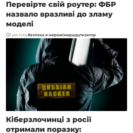
Перевірте свій роутер: ФБР
назвало вразливі до зламу
моделі
1 рік тому
безпека в мережі
маршрутизатор
Кіберзлочинці з росії
отримали поразку: