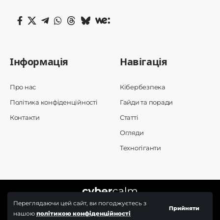
Інформація
Навігація
Про нас
Кібербезпека
Політика конфіденційності
Гайди та поради
Контакти
Статті
Огляди
Техногіганти
Переглядаючи цей сайт, ви погоджуєтесь з
Прийняти
нашою
політикою конфіденційності
© 2025 Cybercalm. All Rights Reserved.