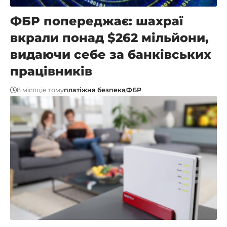
ФБР попереджає: шахраї
вкрали понад $262 мільйони,
видаючи себе за банківських
працівників
8 місяців тому
платіжна безпека
ФБР