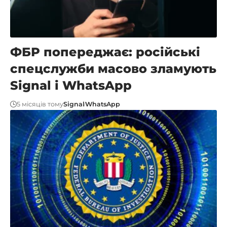
ФБР попереджає: російські
спецслужби масово зламують
Signal і WhatsApp
5 місяців тому
Signal
WhatsApp