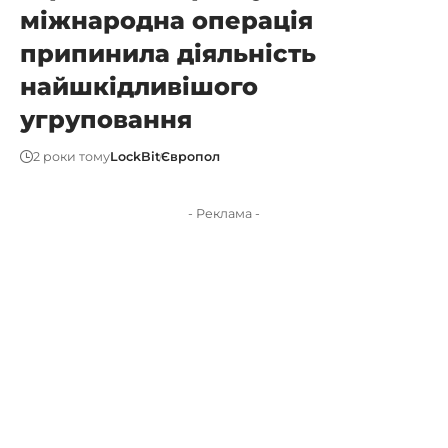
міжнародна операція
припинила діяльність
найшкідливішого
угруповання
2 роки тому
LockBit
Європол
- Реклама -