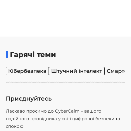
Гарячі теми
Кібербезпека
Штучний інтелект
Смартф
Приєднуйтесь
Ласкаво просимо до CyberCalm – вашого
надійного провідника у світі цифрової безпеки та
спокою!