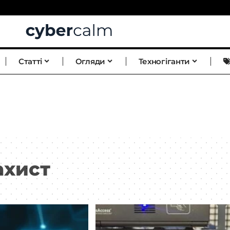
Статті
Огляди
Техногіганти
ахист