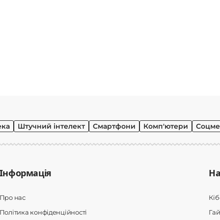
ека
Штучний інтелект
Смартфони
Комп'ютери
Соцме
Інформація
На
Про нас
Кі
Політика конфіденційності
Гай