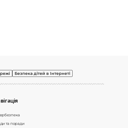
режі
Безпека дітей в Інтернеті
вігація
бербезпека
ди та поради