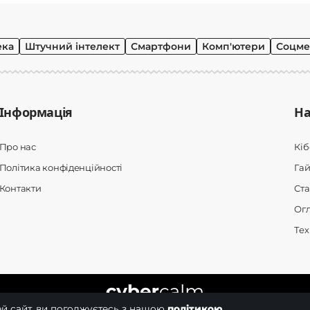
ека
Штучний інтелект
Смартфони
Комп'ютери
Соцме
Інформація
На
Про нас
Кі
Політика конфіденційності
Гай
Контакти
Ста
Ог
Тех
й сайт, ви погоджуєтесь з нашою
політикою