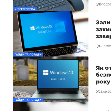
16.10.20
КІБЕРБЕЗПЕКА
Зали
захи
заве
14.10.20
ГАЙДИ ТА ПОРАДИ
Як о
безп
року
26.09.2
ГАЙДИ ТА ПОРАДИ