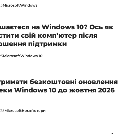
25
Microsoft
Windows
шаєтеся на Windows 10? Ось як
стити свій комп’ютер після
ршення підтримки
25
Microsoft
Windows 10
тримати безкоштовні оновлення
еки Windows 10 до жовтня 2026
025
Microsoft
Комп'ютери