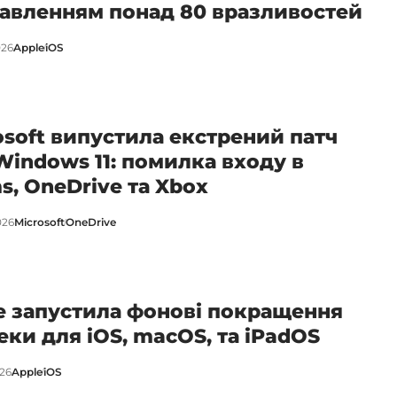
авленням понад 80 вразливостей
026
Apple
iOS
osoft випустила екстрений патч
Windows 11: помилка входу в
s, OneDrive та Xbox
026
Microsoft
OneDrive
e запустила фонові покращення
еки для iOS, macOS, та iPadOS
026
Apple
iOS