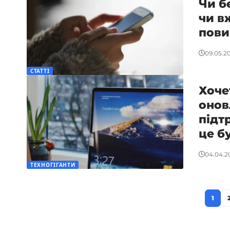
Чи б
чи в
пови
09.05.2
СТАТТІ
Хоче
онов
підт
це б
04.04.2
ТЕХНОГІГАНТИ
1