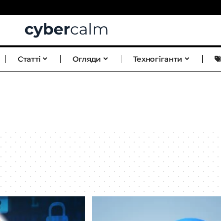
Статті
Огляди
Техногіганти