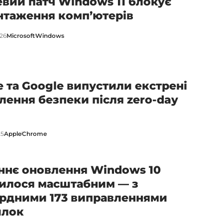
евий патч Windows 11 блокує
нтаження комп’ютерів
026
Microsoft
Windows
e та Google випустили екстрені
лення безпеки після zero-day
25
Apple
Chrome
ннє оновлення Windows 10
илося масштабним — з
рдними 173 виправленнями
илок