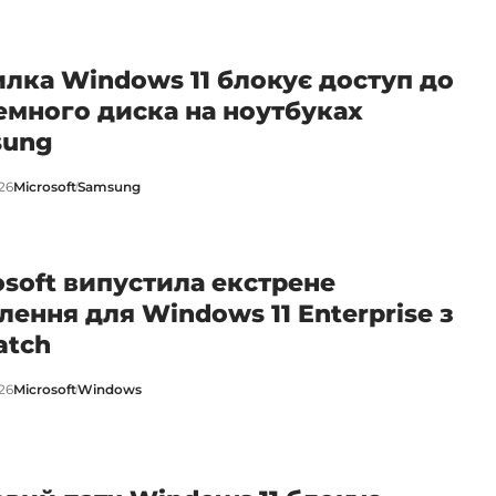
лка Windows 11 блокує доступ до
емного диска на ноутбуках
sung
26
Microsoft
Samsung
osoft випустила екстрене
лення для Windows 11 Enterprise з
atch
26
Microsoft
Windows