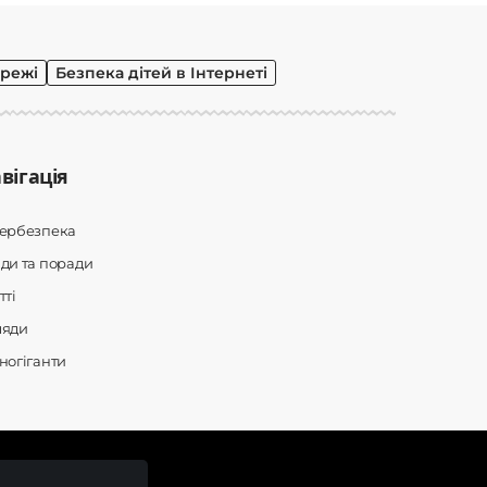
режі
Безпека дітей в Інтернеті
вігація
бербезпека
ди та поради
тті
ляди
ногіганти