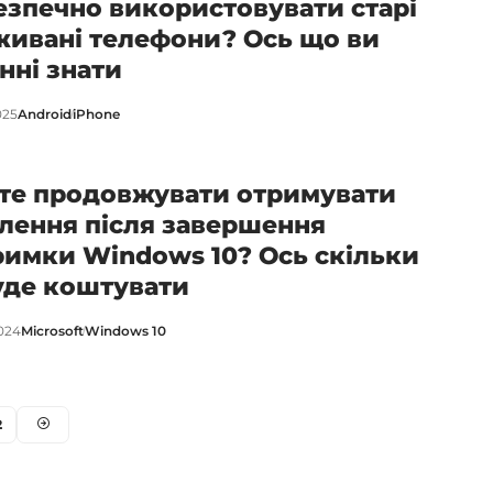
езпечно використовувати старі
живані телефони? Ось що ви
нні знати
025
Android
iPhone
те продовжувати отримувати
лення після завершення
римки Windows 10? Ось скільки
уде коштувати
024
Microsoft
Windows 10
2