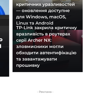
критичних уразливостей
— оновлення доступне
для Windows, macOS,
Linux та Android
TP-Link закрила критичну
вразливість в роутерах
о
серії Archer NX:
1
зловмисники могли
обходити автентифікацію
та завантажувати
прошивку
- Реклама -