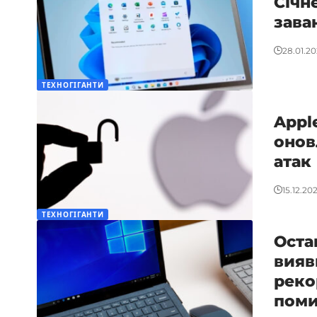
Січн
зава
28.01.2
ТЕХНОГІГАНТИ
Appl
онов
атак
15.12.20
ТЕХНОГІГАНТИ
Оста
вияв
реко
пом