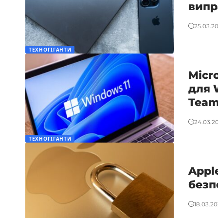
випр
25.03.2
ТЕХНОГІГАНТИ
Micr
для 
Team
24.03.2
ТЕХНОГІГАНТИ
Appl
безп
18.03.2