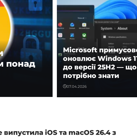
Microsoft примусов
и
оновлює Windows 1
м понад
до версії 25H2 — що
потрібно знати
07.04.2026
e випустила iOS та macOS 26.4 з