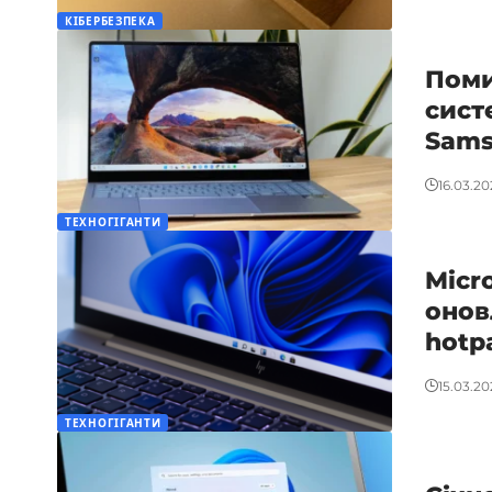
КІБЕРБЕЗПЕКА
Поми
сист
Sam
16.03.20
ТЕХНОГІГАНТИ
Micr
онов
hotp
15.03.20
ТЕХНОГІГАНТИ