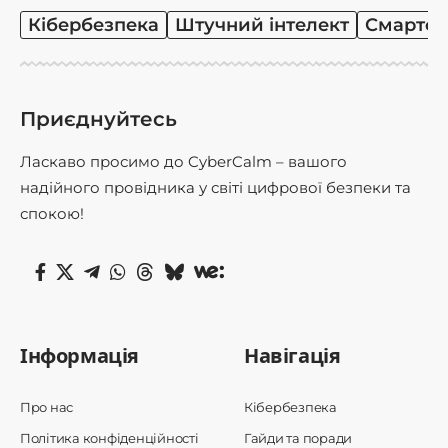
Кібербезпека
Штучний інтелект
Смартф
Приєднуйтесь
Ласкаво просимо до CyberCalm – вашого
надійного провідника у світі цифрової безпеки та
спокою!
Інформація
Навігація
Про нас
Кібербезпека
Політика конфіденційності
Гайди та поради