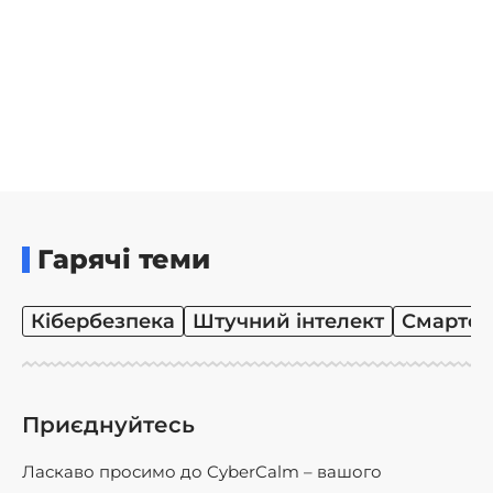
Гарячі теми
Кібербезпека
Штучний інтелект
Смартф
Приєднуйтесь
Ласкаво просимо до CyberCalm – вашого