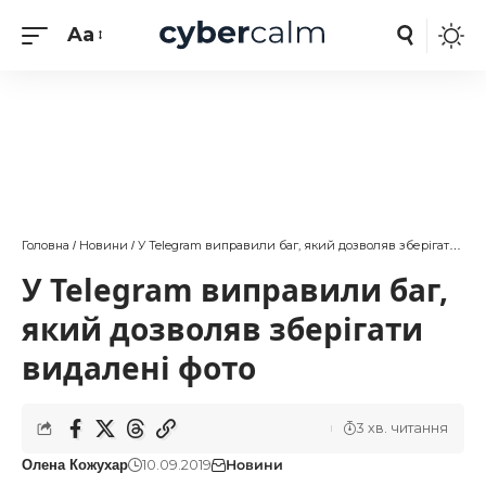
Aa
Головна
Новини
У Telegram виправили баг, який дозволяв зберігати видалені фото
/
/
У Telegram виправили баг,
який дозволяв зберігати
видалені фото
3 хв. читання
10.09.2019
Новини
Олена Кожухар