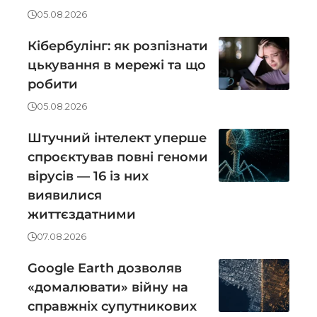
05.08.2026
Кібербулінг: як розпізнати
цькування в мережі та що
робити
05.08.2026
Штучний інтелект уперше
спроєктував повні геноми
вірусів — 16 із них
виявилися
життєздатними
07.08.2026
Google Earth дозволяв
«домалювати» війну на
справжніх супутникових