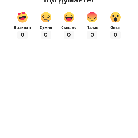
В захваті
Сумно
Смішно
Палає
Овва!
0
0
0
0
0