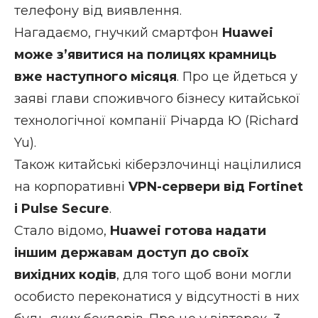
телефону від виявлення.
Нагадаємо, гнучкий смартфон
Huawei
може з’явитися на полицях крамниць
вже наступного місяця
. Про це йдеться у
заяві глави споживчого бізнесу китайської
технологічної компанії Річарда Ю (Richard
Yu).
Також китайські кіберзлочинці націлилися
на корпоративні
VPN-сервери від Fortinet
і Pulse Secure
.
Стало відомо,
Huawei готова надати
іншим державам доступ до своїх
вихідних кодів
, для того щоб вони могли
особисто переконатися у відсутності в них