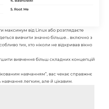
4. Bashcrawl
5. Root Me
ти максимум від Linux або розглядаєте
едеться вивчити значно більше… включно з
бливо тих, хто ніколи не відкривав вікно
гшити вивчення більш складних концепцій
фікованим навчанням”, вас чекає справжнє
 навчання легким, але й цікавим.