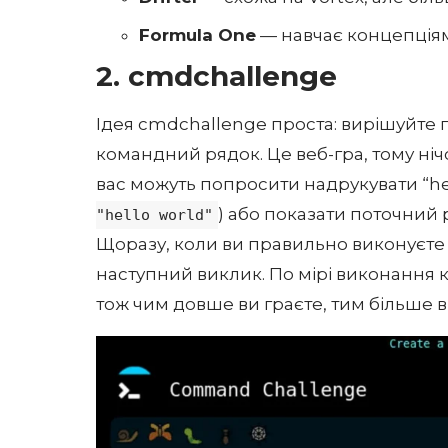
Formula One
— навчає концепція
2. cmdchallenge
Ідея
cmdchallenge
проста: вирішуйте 
командний рядок. Це веб-гра, тому ні
вас можуть попросити надрукувати “hel
) або показати поточний 
"hello world"
Щоразу, коли ви правильно виконуєте
наступний виклик. По мірі виконання 
тож чим довше ви граєте, тим більше в