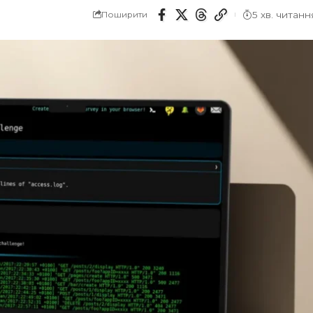
5 хв. читанн
Поширити