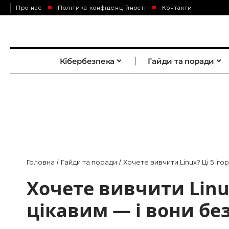
Про нас
Політика конфіденційності
Контакти
Кібербезпека
Гайди та поради
Головна
Гайди та поради
Хочете вивчити Linux? Ці 5 іг
/
/
Хочете вивчити Linux
цікавим — і вони бе