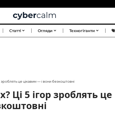
Статті
Огляди
Техногіганти
ор зроблять це цікавим — і вони безкоштовні
? Ці 5 ігор зроблять це
зкоштовні