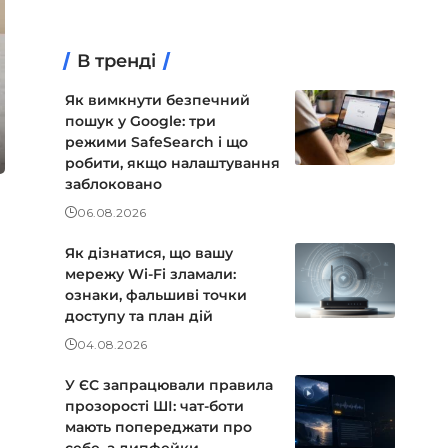
В тренді
Як вимкнути безпечний
пошук у Google: три
режими SafeSearch і що
робити, якщо налаштування
заблоковано
06.08.2026
Як дізнатися, що вашу
мережу Wi-Fi зламали:
ознаки, фальшиві точки
доступу та план дій
04.08.2026
У ЄС запрацювали правила
прозорості ШІ: чат-боти
мають попереджати про
себе, а дипфейки —