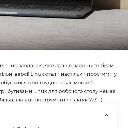
ux — це завдання, яке краще залишити гікам.
ільні версії Linux стали настільки простими у
рбуватися про труднощі, які могли б
трибутивами Linux для робочого столу немає
льш складні інструменти (такі як YaST).