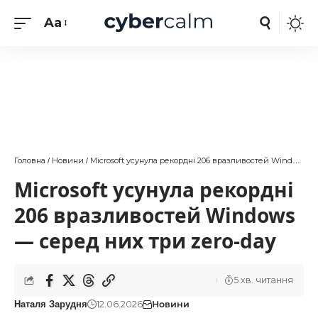
Aa
Головна
Новини
Microsoft усунула рекордні 206 вразливостей Windows — серед них три zero-day
/
/
Microsoft усунула рекордні
206 вразливостей Windows
— серед них три zero-day
5 хв. читання
12.06.2026
Новини
Наталя Зарудня