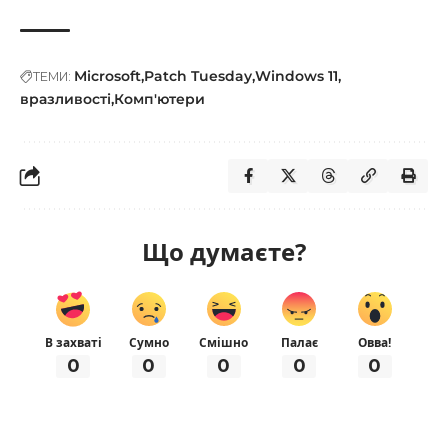
Microsoft
Patch Tuesday
Windows 11
ТЕМИ:
вразливості
Комп'ютери
Що думаєте?
В захваті
Сумно
Смішно
Палає
Овва!
0
0
0
0
0