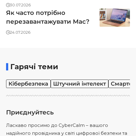
30.07.2026
Як часто потрібно
перезавантажувати Mac?
24.07.2026
Гарячі теми
Кібербезпека
Штучний інтелект
Смартф
Приєднуйтесь
Ласкаво просимо до CyberCalm – вашого
надійного провідника у світі цифрової безпеки та