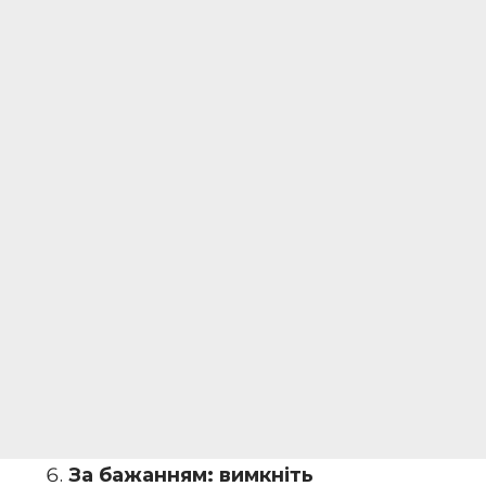
За бажанням: вимкніть