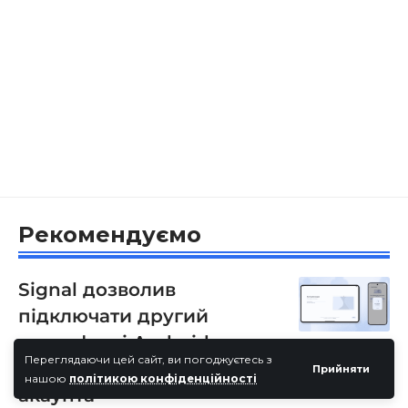
Рекомендуємо
Signal дозволив
підключати другий
смартфон і Android-
Переглядаючи цей сайт, ви погоджуєтесь з
планшет до одного
Прийняти
нашою
політикою конфіденційності
акаунта