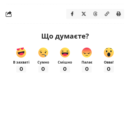
Що думаєте?
В захваті
Сумно
Смішно
Палає
Овва!
0
0
0
0
0