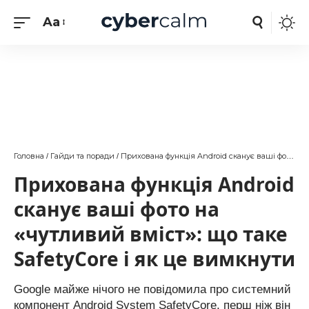
Aa
Головна
Гайди та поради
Прихована функція Android сканує ваші фото на «чутливий вміст»: що таке SafetyCore і як це вимкнути
/
/
Прихована функція Android
сканує ваші фото на
«чутливий вміст»: що таке
SafetyCore і як це вимкнути
Google майже нічого не повідомила про системний
компонент Android System SafetyCore, перш ніж він