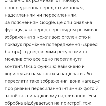
оголеністю, розмиває їх і показує
попередження перед отриманням,
надсиланням чи пересиланням.
За поясненням Google, це опціональна
функція, яка перед переглядом розмиває
зображення з можливою оголеністю й
показує проміжне попередження («speed
bump») із довідковими ресурсами та
можливістю все одно переглянути
контент. Якщо функцію ввімкнено й
користувач намагається надіслати або
переслати таке зображення, вона нагадує
про ризики пересилання інтимних фото й
запобігає випадковому надсиланню. Уся
обробка відбувається на пристрої, тож